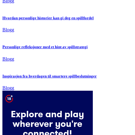
Blogg
Hvordan personlige historier kan gi deg en spillfordel
Blogg
Personlige refleksjoner med et hint av spillstrategi
Blogg
Inspirasjon fra hverdagen til smartere spillbeslutninger
Blogg