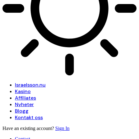
Israelsson.nu
Kasino
Affiliates
Nyheter
Blogg
Kontakt oss
Have an existing account?
Sign In
Contact