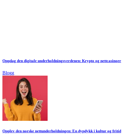
Oppdag den digitale underholdningsverdenen: Krypto og nettcasinoer
Blogg
Opplev den norske nettunderholdningen: En dypdykk i kultur og fritid