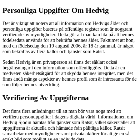
Personliga Uppgifter Om Hedvig
Det är viktigt att notera att all information om Hedvigs ålder och
personliga uppgifter baseras på offentliga register som är noggrant
verifierade av myndigheter. Detta gör att man kan lita på att hennes
födelsedata används för att bekräfta hennes ålder. Faktumet att hon,
med en födelsedag den 19 augusti 2006, är 18 år gammal, är något
som bekräftas av flera källor och tjänster som Ratsit.
Sedan Hedvig är en privatperson så finns det såklart också
begränsningar i den information som offentliggörs. Detta är en
medveten säkerhetsåtgärd för att skydda hennes integritet, men det
finns ändå många aspekter av hennes profil som är intressanta för de
som följer hennes utveckling.
Verifiering Av Uppgifterna
Det finns flera anledningar till att man bör vara noga med att
verifiera personuppgifter i dagens digitala värld. Informationen om
Hedvig Sjödin hämtas från tjänster som Ratsit, vilket säkerställer att
uppgifterna är aktuella och hämtade från pålitliga källor. Ratsit
samarbetar med myndigheter samt privata aktörer för att ge en så
exakt bild som möjligt av en individs data.