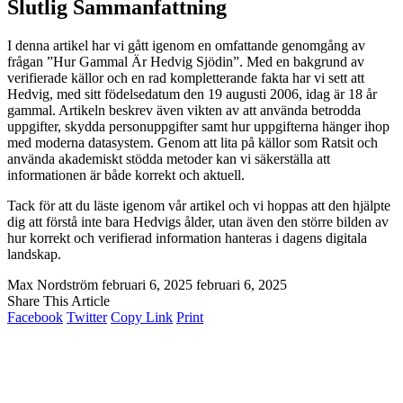
Slutlig Sammanfattning
I denna artikel har vi gått igenom en omfattande genomgång av
frågan ”Hur Gammal Är Hedvig Sjödin”. Med en bakgrund av
verifierade källor och en rad kompletterande fakta har vi sett att
Hedvig, med sitt födelsedatum den 19 augusti 2006, idag är 18 år
gammal. Artikeln beskrev även vikten av att använda betrodda
uppgifter, skydda personuppgifter samt hur uppgifterna hänger ihop
med moderna datasystem. Genom att lita på källor som Ratsit och
använda akademiskt stödda metoder kan vi säkerställa att
informationen är både korrekt och aktuell.
Tack för att du läste igenom vår artikel och vi hoppas att den hjälpte
dig att förstå inte bara Hedvigs ålder, utan även den större bilden av
hur korrekt och verifierad information hanteras i dagens digitala
landskap.
Max Nordström
februari 6, 2025
februari 6, 2025
Share This Article
Facebook
Twitter
Copy Link
Print