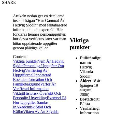
SHARE
Artikeln nedan ger en detaljerad
insikt i frågan ”Hur Gammal Är
Hedvig Sjödin” med faktabaserad
information och expertråd. Här
förklaras hennes personuppgifter,
hur dessa verifieras samt var man
Viktiga
hittar uppdaterade uppgifter
punkter
genom pålitliga källor.
Contents
Fullständigt
Viktiga punkter
Vem Är Hedvig
namn:
Sjödin
Personliga Uppgifter Om
Hedvig
Hedvig
Verifiering Av
Viktoria
Uppgifterna
Uppdaterad
Sjödin
Boendeinformation Och
Ålder:
18 år
Familjebakgrund
Varför Är
(gången 19
Verifierad Information
augusti
Viktigt
Historisk Översikt Och
2006)
Personlig Utveckling
Exempel På
Bostadsort:
Hur Uppgifter Samlas
Bålsta
In
Akademisk Stöd Och
Verifiering:
Källor
Vikten Av Att Skydda
Information