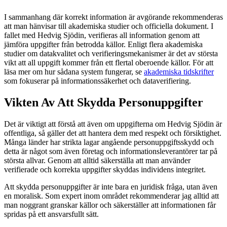
I sammanhang där korrekt information är avgörande rekommenderas
att man hänvisar till akademiska studier och officiella dokument. I
fallet med Hedvig Sjödin, verifieras all information genom att
jämföra uppgifter från betrodda källor. Enligt flera akademiska
studier om datakvalitet och verifieringsmekanismer är det av största
vikt att all uppgift kommer från ett flertal oberoende källor. För att
läsa mer om hur sådana system fungerar, se
akademiska tidskrifter
som fokuserar på informationssäkerhet och dataverifiering.
Vikten Av Att Skydda Personuppgifter
Det är viktigt att förstå att även om uppgifterna om Hedvig Sjödin är
offentliga, så gäller det att hantera dem med respekt och försiktighet.
Många länder har strikta lagar angående personuppgiftsskydd och
detta är något som även företag och informationsleverantörer tar på
största allvar. Genom att alltid säkerställa att man använder
verifierade och korrekta uppgifter skyddas individens integritet.
Att skydda personuppgifter är inte bara en juridisk fråga, utan även
en moralisk. Som expert inom området rekommenderar jag alltid att
man noggrant granskar källor och säkerställer att informationen får
spridas på ett ansvarsfullt sätt.