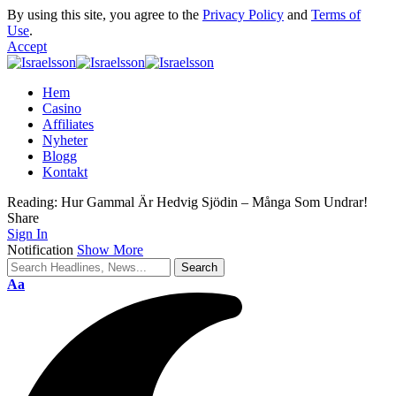
By using this site, you agree to the
Privacy Policy
and
Terms of
Use
.
Accept
Hem
Casino
Affiliates
Nyheter
Blogg
Kontakt
Reading:
Hur Gammal Är Hedvig Sjödin – Många Som Undrar!
Share
Sign In
Notification
Show More
Aa