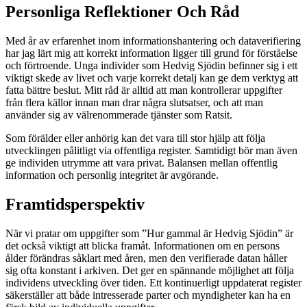
Personliga Reflektioner Och Råd
Med år av erfarenhet inom informationshantering och dataverifiering
har jag lärt mig att korrekt information ligger till grund för förståelse
och förtroende. Unga individer som Hedvig Sjödin befinner sig i ett
viktigt skede av livet och varje korrekt detalj kan ge dem verktyg att
fatta bättre beslut. Mitt råd är alltid att man kontrollerar uppgifter
från flera källor innan man drar några slutsatser, och att man
använder sig av välrenommerade tjänster som Ratsit.
Som förälder eller anhörig kan det vara till stor hjälp att följa
utvecklingen pålitligt via offentliga register. Samtidigt bör man även
ge individen utrymme att vara privat. Balansen mellan offentlig
information och personlig integritet är avgörande.
Framtidsperspektiv
När vi pratar om uppgifter som ”Hur gammal är Hedvig Sjödin” är
det också viktigt att blicka framåt. Informationen om en persons
ålder förändras såklart med åren, men den verifierade datan håller
sig ofta konstant i arkiven. Det ger en spännande möjlighet att följa
individens utveckling över tiden. Ett kontinuerligt uppdaterat register
säkerställer att både intresserade parter och myndigheter kan ha en