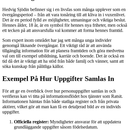
Hedvig Sjödin befinner sig i en livsfas som många upplever som en
övergångsperiod – från att vara tonåring till att kliva in i vuxenlivet.
Det är en period fylld av möjligheter, utmaningar och viktiga beslut.
Hennes ålder, 18 år, är en symbol för hennes nya friheter, men också
ett tecken på att ansvarsfulla val kommer att forma hennes framtid.
Som expert inom området har jag sett många unga individer
genomgå liknande övergångar. Ett viktigt råd är att använda
tillgänglig information för att planera framtiden och göra medvetna
val om till exempel utbildning, karriär och boende. Det är också en
tid då det är viktigt att ha stöd från både familj och vänner, samt att
söka kunskap från pålitliga källor.
Exempel På Hur Uppgifter Samlas In
För att ge en överblick över hur personuppgifter samlas in och
verifieras kan vi titta på informationsflödet hos tjänster som Ratsit.
Informationen hämtas från både statliga register och från privata
aktörer, vilket gör att man kan få en detaljerad bild av en individs
uppgifter.
Officiella register:
Myndigheter ansvarar för att uppdatera
grundläggande uppgifter såsom födelsedatum.