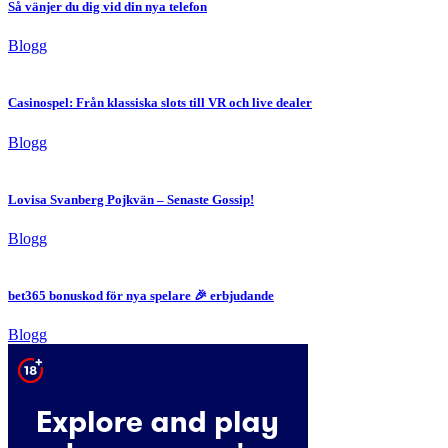
Så vänjer du dig vid din nya telefon
Blogg
Casinospel: Från klassiska slots till VR och live dealer
Blogg
Lovisa Svanberg Pojkvän – Senaste Gossip!
Blogg
bet365 bonuskod för nya spelare 🎉 erbjudande
Blogg