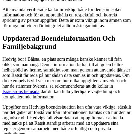
Att använda verifierade källor är viktigt både för den som söker
information och för att upprätthålla en respektfull och korrekt
spridning av personuppgifter. Detta är extra viktigt inom ämnen som
rör unga individer där integritet alltid måste garanteras.
Uppdaterad Boendeinformation Och
Familjebakgrund
Hedvig bor i Bålsta, en plats som många kanske känner till från
olika sammanhang. Denna information bidrar till att ge en bättre
helhetsbild av henne, samtidigt som man genom att använda tjänster
som Ratsit får reda på hur sådan data samlas in och uppdateras. Om
du exempelvis vill veta mer om hur olika uppgifter samverkar och
hur de stämmer överens, så rekommenderas att du kollar in
Israelssons hemsida
där du kan hitta ytterligare vägledning och
kompletterande information.
Uppgifter om Hedvigs boendesituation kan ofta vara viktiga, särskilt
när det gäller att förstå varifrån informationen hämtas och hur den är
organiserad. I Hedvigs fall visar datan att uppgifterna är aktuella
med tanke på att Ratsit ständigt arbetar med att uppdatera sina
register genom samarbete med både offentliga och privata
institutioner.