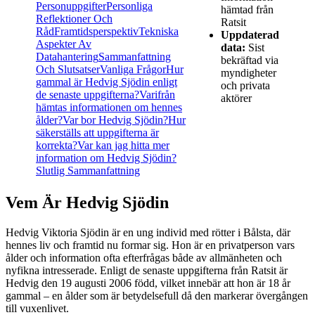
Personuppgifter
Personliga
hämtad från
Reflektioner Och
Ratsit
Råd
Framtidsperspektiv
Tekniska
Uppdaterad
Aspekter Av
data:
Sist
Datahantering
Sammanfattning
bekräftad via
Och Slutsatser
Vanliga Frågor
Hur
myndigheter
gammal är Hedvig Sjödin enligt
och privata
de senaste uppgifterna?
Varifrån
aktörer
hämtas informationen om hennes
ålder?
Var bor Hedvig Sjödin?
Hur
säkerställs att uppgifterna är
korrekta?
Var kan jag hitta mer
information om Hedvig Sjödin?
Slutlig Sammanfattning
Vem Är Hedvig Sjödin
Hedvig Viktoria Sjödin är en ung individ med rötter i Bålsta, där
hennes liv och framtid nu formar sig. Hon är en privatperson vars
ålder och information ofta efterfrågas både av allmänheten och
nyfikna intresserade. Enligt de senaste uppgifterna från Ratsit är
Hedvig den 19 augusti 2006 född, vilket innebär att hon är 18 år
gammal – en ålder som är betydelsefull då den markerar övergången
till vuxenlivet.