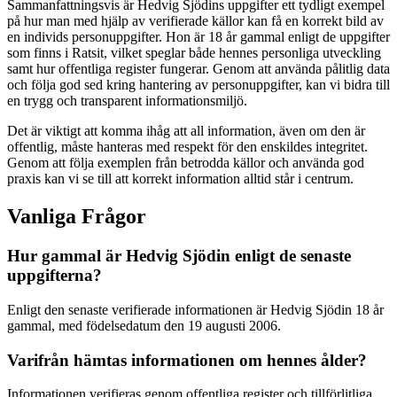
Sammanfattningsvis är Hedvig Sjödins uppgifter ett tydligt exempel
på hur man med hjälp av verifierade källor kan få en korrekt bild av
en individs personuppgifter. Hon är 18 år gammal enligt de uppgifter
som finns i Ratsit, vilket speglar både hennes personliga utveckling
samt hur offentliga register fungerar. Genom att använda pålitlig data
och följa god sed kring hantering av personuppgifter, kan vi bidra till
en trygg och transparent informationsmiljö.
Det är viktigt att komma ihåg att all information, även om den är
offentlig, måste hanteras med respekt för den enskildes integritet.
Genom att följa exemplen från betrodda källor och använda god
praxis kan vi se till att korrekt information alltid står i centrum.
Vanliga Frågor
Hur gammal är Hedvig Sjödin enligt de senaste
uppgifterna?
Enligt den senaste verifierade informationen är Hedvig Sjödin 18 år
gammal, med födelsedatum den 19 augusti 2006.
Varifrån hämtas informationen om hennes ålder?
Informationen verifieras genom offentliga register och tillförlitliga