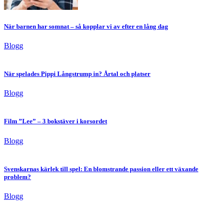
När barnen har somnat – så kopplar vi av efter en lång dag
Blogg
När spelades Pippi Långstrump in? Årtal och platser
Blogg
Film ”Lee” – 3 bokstäver i korsordet
Blogg
Svenskarnas kärlek till spel: En blomstrande passion eller ett växande
problem?
Blogg