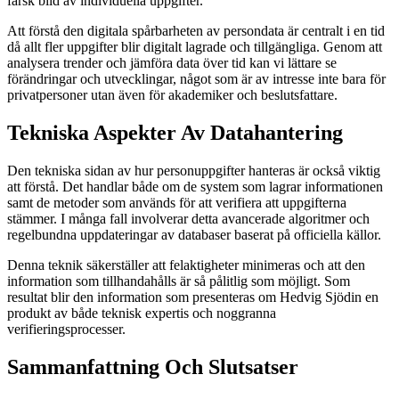
färsk bild av individuella uppgifter.
Att förstå den digitala spårbarheten av persondata är centralt i en tid
då allt fler uppgifter blir digitalt lagrade och tillgängliga. Genom att
analysera trender och jämföra data över tid kan vi lättare se
förändringar och utvecklingar, något som är av intresse inte bara för
privatpersoner utan även för akademiker och beslutsfattare.
Tekniska Aspekter Av Datahantering
Den tekniska sidan av hur personuppgifter hanteras är också viktig
att förstå. Det handlar både om de system som lagrar informationen
samt de metoder som används för att verifiera att uppgifterna
stämmer. I många fall involverar detta avancerade algoritmer och
regelbundna uppdateringar av databaser baserat på officiella källor.
Denna teknik säkerställer att felaktigheter minimeras och att den
information som tillhandahålls är så pålitlig som möjligt. Som
resultat blir den information som presenteras om Hedvig Sjödin en
produkt av både teknisk expertis och noggranna
verifieringsprocesser.
Sammanfattning Och Slutsatser