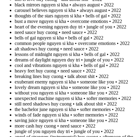
black mirrors nguyen si kha • always august • 2022
carousel believes nguyen si kha • always august • 2022
thoughts of the stars nguyen si kha • bells of gal • 2022
bust a move nguyen si kha • overcome emotions • 2022
heart of the evening nguyen duy tri • jungle of you • 2022
need sauce huy cuong • need sauce • 2022
bells of gal nguyen si kha • bells of gal • 2022
common people nguyen si kha • overcome emotions • 2022
alt shadows huy cuong • need sauce • 2022
lessons of midnight nguyen si kha • bells of gal • 2022
dreams of daylight nguyen duy tri • jungle of you • 2022
cool and vibrations nguyen si kha • bells of gal • 2022
heavy feet huy cuong • need sauce • 2022
breaking lines huy cuong • talk about shit • 2022
exuberant enemy nguyen si kha • someone like you • 2022
lovely dream nguyen si kha • someone like you • 2022
without you nguyen si kha • someone like you • 2022
unexpected machine nguyen si kha • softer memories • 2022
still need shadows huy cuong • talk about shit • 2022
the bachelor june nguyen si kha • softer memories • 2022
winds of fade nguyen si kha • softer memories • 2022
saving juice nguyen si kha • someone like you • 2022
more cash huy cuong • need sauce • 2022
jungle of you nguyen duy tri • jungle of you • 2022
angel of strangers (instrumental) huy cuong • afternoon of the