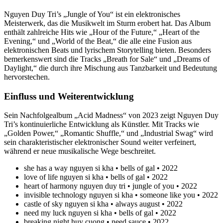
Nguyen Duy Tri’s „Jungle of You“ ist ein elektronisches
Meisterwerk, das die Musikwelt im Sturm erobert hat. Das Album
enthält zahlreiche Hits wie „Hour of the Future,“ „Heart of the
Evening,“ und „World of the Beat,“ die alle eine Fusion aus
elektronischen Beats und lyrischem Storytelling bieten. Besonders
bemerkenswert sind die Tracks „Breath for Sale“ und „Dreams of
Daylight,“ die durch ihre Mischung aus Tanzbarkeit und Bedeutung
hervorstechen.
Einfluss und Weiterentwicklung
Sein Nachfolgealbum „Acid Madness“ von 2023 zeigt Nguyen Duy
Tri’s kontinuierliche Entwicklung als Künstler. Mit Tracks wie
„Golden Power,“ „Romantic Shuffle,“ und „Industrial Swag“ wird
sein charakteristischer elektronischer Sound weiter verfeinert,
während er neue musikalische Wege beschreitet.
she has a way nguyen si kha • bells of gal • 2022
love of life nguyen si kha • bells of gal • 2022
heart of harmony nguyen duy tri • jungle of you • 2022
invisible technology nguyen si kha • someone like you • 2022
castle of sky nguyen si kha • always august • 2022
need my luck nguyen si kha • bells of gal • 2022
breaking night huy cuong • need sauce • 2022