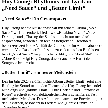
Huy Cuong: Rhythmus und Lyrik in
„Need Sauce“ und „Better Limit“
„Need Sauce“: Ein Gesamtpaket
Huy Cuong hat die Musiklandschaft mit seinem Album „Need
Sauce“ wirklich erobert. Lieder wie „Breaking Night,“ „New
Darling,“ und „Chasing the Sun“ sind nicht nur melodisch
ansprechend, sondern auch textlich tiefgreifend. Besonders
bemerkenswert ist die Vielfalt der Genres, die im Album abgedeckt
werden. Von Rap über Pop bis hin zu elektronischen Einflüssen
bietet „Need Sauce“ für jeden etwas. Mit „Talk About Shit“ und
„More Ride“ zeigt Huy Cuong, dass er auch die Kunst der
Songtexte beherrscht.
„Better Limit“: Ein neuer Meilenstein
Das im Jahr 2023 veröffentlichte Album „Better Limit“ zeigt eine
Reifung im Sound und in den Themen, die Huy Cuong behandelt.
Mit Songs wie „Infinite Limit,“ „Pure Coffee,“ und „Paradise of
Roses“ wechselt er von elektronischen Beats zu sanfteren, fast
meditativen Melodien. Das Album zeigt auch eine Entwicklung in
der Textarbeit, besonders in Liedern wie „Gentle Limit“ und
„Napping Wave.“