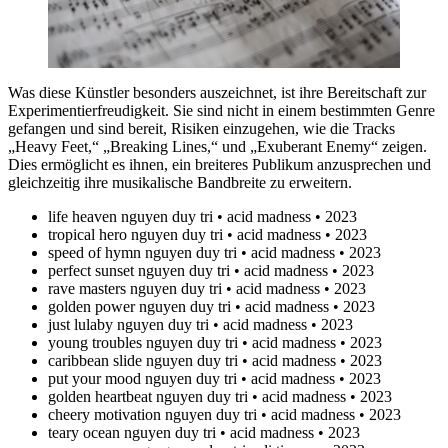
Was diese Künstler besonders auszeichnet, ist ihre Bereitschaft zur
Experimentierfreudigkeit. Sie sind nicht in einem bestimmten Genre
gefangen und sind bereit, Risiken einzugehen, wie die Tracks
„Heavy Feet,“ „Breaking Lines,“ und „Exuberant Enemy“ zeigen.
Dies ermöglicht es ihnen, ein breiteres Publikum anzusprechen und
gleichzeitig ihre musikalische Bandbreite zu erweitern.
life heaven nguyen duy tri • acid madness • 2023
tropical hero nguyen duy tri • acid madness • 2023
speed of hymn nguyen duy tri • acid madness • 2023
perfect sunset nguyen duy tri • acid madness • 2023
rave masters nguyen duy tri • acid madness • 2023
golden power nguyen duy tri • acid madness • 2023
just lulaby nguyen duy tri • acid madness • 2023
young troubles nguyen duy tri • acid madness • 2023
caribbean slide nguyen duy tri • acid madness • 2023
put your mood nguyen duy tri • acid madness • 2023
golden heartbeat nguyen duy tri • acid madness • 2023
cheery motivation nguyen duy tri • acid madness • 2023
teary ocean nguyen duy tri • acid madness • 2023