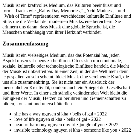
Musik ist ein kraftvolles Medium, das Kulturen beeinflusst und
formt. Tracks wie „Rainy Day Memories,“ „Acid Madness,“ und
„Wish of Time“ repräsentieren verschiedene kulturelle Einflüsse und
Stile, die die Vielfalt der modernen Musikszene bereichern. Sie
erinnern uns daran, dass Musik eine globale Sprache ist, die
Menschen unabhängig von ihrer Herkunft verbindet.
Zusammenfassung
Musik ist ein vielseitiges Medium, das das Potenzial hat, jeden
Aspekt unseres Lebens zu berühren. Ob es sich um emotionale,
soziale, kulturelle oder technologische Einflüsse handelt, die Macht
der Musik ist unbestreitbar. In einer Zeit, in der die Welt mehr denn
je gespalten zu sein scheint, bietet Musik eine vereinende Kraft, die
uns alle zusammenbringt. Sie ist nicht nur ein Ausdruck der
menschlichen Kreativität, sondern auch ein Spiegel der Gesellschaft
und ihrer Werte. In einer sich ständig verändernden Welt bleibt die
Fähigkeit der Musik, Herzen zu berühren und Gemeinschaften zu
bilden, konstant und unerschütterlich.
she has a way nguyen si kha • bells of gal • 2022
love of life nguyen si kha • bells of gal • 2022
heart of harmony nguyen duy tri • jungle of you • 2022
invisible technology nguyen si kha • someone like you • 2022