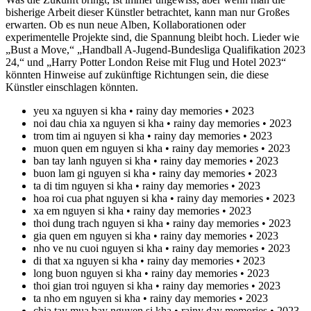
bisherige Arbeit dieser Künstler betrachtet, kann man nur Großes
erwarten. Ob es nun neue Alben, Kollaborationen oder
experimentelle Projekte sind, die Spannung bleibt hoch. Lieder wie
„Bust a Move,“ „Handball A-Jugend-Bundesliga Qualifikation 2023
24,“ und „Harry Potter London Reise mit Flug und Hotel 2023“
könnten Hinweise auf zukünftige Richtungen sein, die diese
Künstler einschlagen könnten.
yeu xa nguyen si kha • rainy day memories • 2023
noi dau chia xa nguyen si kha • rainy day memories • 2023
trom tim ai nguyen si kha • rainy day memories • 2023
muon quen em nguyen si kha • rainy day memories • 2023
ban tay lanh nguyen si kha • rainy day memories • 2023
buon lam gi nguyen si kha • rainy day memories • 2023
ta di tim nguyen si kha • rainy day memories • 2023
hoa roi cua phat nguyen si kha • rainy day memories • 2023
xa em nguyen si kha • rainy day memories • 2023
thoi dung trach nguyen si kha • rainy day memories • 2023
gia quen em nguyen si kha • rainy day memories • 2023
nho ve nu cuoi nguyen si kha • rainy day memories • 2023
di that xa nguyen si kha • rainy day memories • 2023
long buon nguyen si kha • rainy day memories • 2023
thoi gian troi nguyen si kha • rainy day memories • 2023
ta nho em nguyen si kha • rainy day memories • 2023
chia tay mua bay nguyen si kha • rainy day memories • 2023