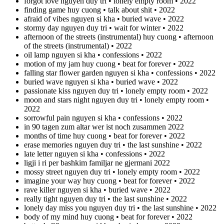
forgot love nguyen duy tri • lonely empty room • 2022
finding game huy cuong • talk about shit • 2022
afraid of vibes nguyen si kha • buried wave • 2022
stormy day nguyen duy tri • wait for winter • 2022
afternoon of the streets (instrumental) huy cuong • afternoon
of the streets (instrumental) • 2022
oil lamp nguyen si kha • confessions • 2022
motion of my jam huy cuong • beat for forever • 2022
falling star flower garden nguyen si kha • confessions • 2022
buried wave nguyen si kha • buried wave • 2022
passionate kiss nguyen duy tri • lonely empty room • 2022
moon and stars night nguyen duy tri • lonely empty room •
2022
sorrowful pain nguyen si kha • confessions • 2022
in 90 tagen zum altar wer ist noch zusammen 2022
months of time huy cuong • beat for forever • 2022
erase memories nguyen duy tri • the last sunshine • 2022
late letter nguyen si kha • confessions • 2022
ligji i ri per bashkim familjar ne gjermani 2022
mossy street nguyen duy tri • lonely empty room • 2022
imagine your way huy cuong • beat for forever • 2022
rave killer nguyen si kha • buried wave • 2022
really tight nguyen duy tri • the last sunshine • 2022
lonely day miss you nguyen duy tri • the last sunshine • 2022
body of my mind huy cuong • beat for forever • 2022