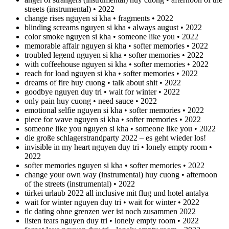
streets (instrumental) • 2022
change rises nguyen si kha • fragments • 2022
blinding screams nguyen si kha • always august • 2022
color smoke nguyen si kha • someone like you • 2022
memorable affair nguyen si kha • softer memories • 2022
troubled legend nguyen si kha • softer memories • 2022
with coffeehouse nguyen si kha • softer memories • 2022
reach for load nguyen si kha • softer memories • 2022
dreams of fire huy cuong • talk about shit • 2022
goodbye nguyen duy tri • wait for winter • 2022
only pain huy cuong • need sauce • 2022
emotional selfie nguyen si kha • softer memories • 2022
piece for wave nguyen si kha • softer memories • 2022
someone like you nguyen si kha • someone like you • 2022
die große schlagerstrandparty 2022 – es geht wieder los!
invisible in my heart nguyen duy tri • lonely empty room •
2022
softer memories nguyen si kha • softer memories • 2022
change your own way (instrumental) huy cuong • afternoon
of the streets (instrumental) • 2022
türkei urlaub 2022 all inclusive mit flug und hotel antalya
wait for winter nguyen duy tri • wait for winter • 2022
tlc dating ohne grenzen wer ist noch zusammen 2022
listen tears nguyen duy tri • lonely empty room • 2022