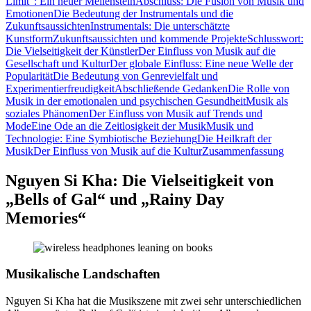
Limit“: Ein neuer Meilenstein
Abschluss: Die Fusion von Musik und
Emotionen
Die Bedeutung der Instrumentals und die
Zukunftsaussichten
Instrumentals: Die unterschätzte
Kunstform
Zukunftsaussichten und kommende Projekte
Schlusswort:
Die Vielseitigkeit der Künstler
Der Einfluss von Musik auf die
Gesellschaft und Kultur
Der globale Einfluss: Eine neue Welle der
Popularität
Die Bedeutung von Genrevielfalt und
Experimentierfreudigkeit
Abschließende Gedanken
Die Rolle von
Musik in der emotionalen und psychischen Gesundheit
Musik als
soziales Phänomen
Der Einfluss von Musik auf Trends und
Mode
Eine Ode an die Zeitlosigkeit der Musik
Musik und
Technologie: Eine Symbiotische Beziehung
Die Heilkraft der
Musik
Der Einfluss von Musik auf die Kultur
Zusammenfassung
Nguyen Si Kha: Die Vielseitigkeit von
„Bells of Gal“ und „Rainy Day
Memories“
Musikalische Landschaften
Nguyen Si Kha hat die Musikszene mit zwei sehr unterschiedlichen