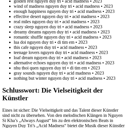
golden rest nguyen duy tri • acid madness • 2023
wind of madness nguyen duy tri • acid madness • 2023
enough happiness nguyen duy tri • acid madness • 2023
effective desert nguyen duy tri • acid madness • 2023
real miles nguyen duy tri • acid madness • 2023
crazy sleep nguyen duy tri • acid madness • 2023
dreamy dreams nguyen duy tri • acid madness • 2023
romantic shuffle nguyen duy tri • acid madness • 2023
lua doi nguyen duy tri • di tim em • 2023
this cafe nguyen duy tri • acid madness • 2023
teenage lovers nguyen duy tri • acid madness • 2023
loaf dream nguyen duy tri • acid madness • 2023
alternative echoes nguyen duy tri • acid madness • 2023
nhu thoi quen nguyen duy tri • di tim em • 2023
gray sounds nguyen duy tri • acid madness • 2023
nothing but winter nguyen duy tri • acid madness • 2023
Schlusswort: Die Vielseitigkeit der
Künstler
Eines ist sicher: Die Vielseitigkeit und das Talent dieser Künstler
sind nicht zu übersehen. Von den melodischen Klängen in Nguyen
Si Kha’s „Always August“ bis zu den elektronischen Beats in
Nguyen Duy Tri’s „Acid Madness“ bietet die Musik dieser Künstler