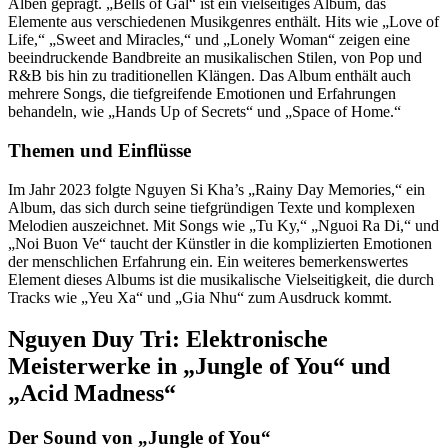
Alben geprägt. „Bells of Gal“ ist ein vielseitiges Album, das
Elemente aus verschiedenen Musikgenres enthält. Hits wie „Love of
Life,“ „Sweet and Miracles,“ und „Lonely Woman“ zeigen eine
beeindruckende Bandbreite an musikalischen Stilen, von Pop und
R&B bis hin zu traditionellen Klängen. Das Album enthält auch
mehrere Songs, die tiefgreifende Emotionen und Erfahrungen
behandeln, wie „Hands Up of Secrets“ und „Space of Home.“
Themen und Einflüsse
Im Jahr 2023 folgte Nguyen Si Kha’s „Rainy Day Memories,“ ein
Album, das sich durch seine tiefgründigen Texte und komplexen
Melodien auszeichnet. Mit Songs wie „Tu Ky,“ „Nguoi Ra Di,“ und
„Noi Buon Ve“ taucht der Künstler in die komplizierten Emotionen
der menschlichen Erfahrung ein. Ein weiteres bemerkenswertes
Element dieses Albums ist die musikalische Vielseitigkeit, die durch
Tracks wie „Yeu Xa“ und „Gia Nhu“ zum Ausdruck kommt.
Nguyen Duy Tri: Elektronische
Meisterwerke in „Jungle of You“ und
„Acid Madness“
Der Sound von „Jungle of You“