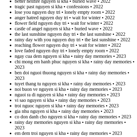
better hellfire nguyen si kha • buried wave • 2022
tragic past nguyen si kha • confessions • 2022
lose you nguyen duy tri • lonely empty room • 2022
anger hatred nguyen duy tri • wait for winter • 2022
flower field nguyen duy tri • wait for winter • 2022
castle of angel nguyen si kha • buried wave • 2022
the last sunshine nguyen duy tri • the last sunshine • 2022
rainy day with you nguyen duy tri • the last sunshine • 2022
reaching flower nguyen duy tri • wait for winter • 2022
love faded nguyen duy tri • lonely empty room • 2022
ngay cua dem nguyen si kha • rainy day memories • 2023
chi mong em hanh phuc nguyen si kha • rainy day memories •
2023
ben doi nguoi thuong nguyen si kha • rainy day memories •
2023
tuyet thang tu nguyen si kha • rainy day memories • 2023
noi buon ve nguyen si kha • rainy day memories • 2023
nguoi ra di nguyen si kha • rainy day memories • 2023
vi sao nguyen si kha • rainy day memories • 2023
troi nguoc nguyen si kha • rainy day memories • 2023
gia nhu nguyen si kha • rainy day memories • 2023
co don danh cho nguyen si kha • rainy day memories • 2023
rainy day memories nguyen si kha • rainy day memories •
2023
em dem troi nguyen si kha • rainy day memories • 2023