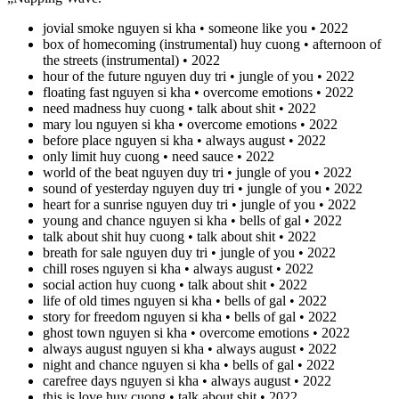
jovial smoke nguyen si kha • someone like you • 2022
box of homecoming (instrumental) huy cuong • afternoon of
the streets (instrumental) • 2022
hour of the future nguyen duy tri • jungle of you • 2022
floating fast nguyen si kha • overcome emotions • 2022
need madness huy cuong • talk about shit • 2022
mary lou nguyen si kha • overcome emotions • 2022
before place nguyen si kha • always august • 2022
only limit huy cuong • need sauce • 2022
world of the beat nguyen duy tri • jungle of you • 2022
sound of yesterday nguyen duy tri • jungle of you • 2022
heart for a sunrise nguyen duy tri • jungle of you • 2022
young and chance nguyen si kha • bells of gal • 2022
talk about shit huy cuong • talk about shit • 2022
breath for sale nguyen duy tri • jungle of you • 2022
chill roses nguyen si kha • always august • 2022
social action huy cuong • talk about shit • 2022
life of old times nguyen si kha • bells of gal • 2022
story for freedom nguyen si kha • bells of gal • 2022
ghost town nguyen si kha • overcome emotions • 2022
always august nguyen si kha • always august • 2022
night and chance nguyen si kha • bells of gal • 2022
carefree days nguyen si kha • always august • 2022
this is love huy cuong • talk about shit • 2022