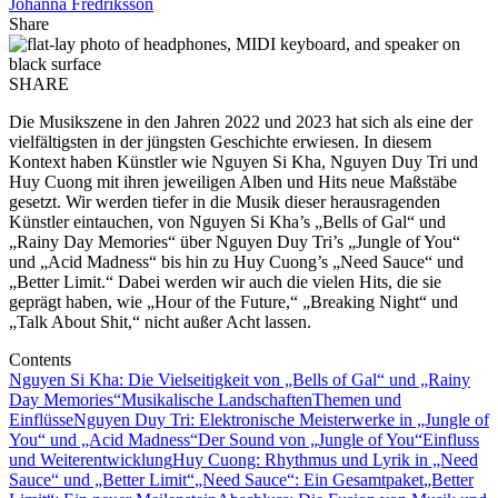
Johanna Fredriksson
Share
SHARE
Die Musikszene in den Jahren 2022 und 2023 hat sich als eine der
vielfältigsten in der jüngsten Geschichte erwiesen. In diesem
Kontext haben Künstler wie Nguyen Si Kha, Nguyen Duy Tri und
Huy Cuong mit ihren jeweiligen Alben und Hits neue Maßstäbe
gesetzt. Wir werden tiefer in die Musik dieser herausragenden
Künstler eintauchen, von Nguyen Si Kha’s „Bells of Gal“ und
„Rainy Day Memories“ über Nguyen Duy Tri’s „Jungle of You“
und „Acid Madness“ bis hin zu Huy Cuong’s „Need Sauce“ und
„Better Limit.“ Dabei werden wir auch die vielen Hits, die sie
geprägt haben, wie „Hour of the Future,“ „Breaking Night“ und
„Talk About Shit,“ nicht außer Acht lassen.
Contents
Nguyen Si Kha: Die Vielseitigkeit von „Bells of Gal“ und „Rainy
Day Memories“
Musikalische Landschaften
Themen und
Einflüsse
Nguyen Duy Tri: Elektronische Meisterwerke in „Jungle of
You“ und „Acid Madness“
Der Sound von „Jungle of You“
Einfluss
und Weiterentwicklung
Huy Cuong: Rhythmus und Lyrik in „Need
Sauce“ und „Better Limit“
„Need Sauce“: Ein Gesamtpaket
„Better