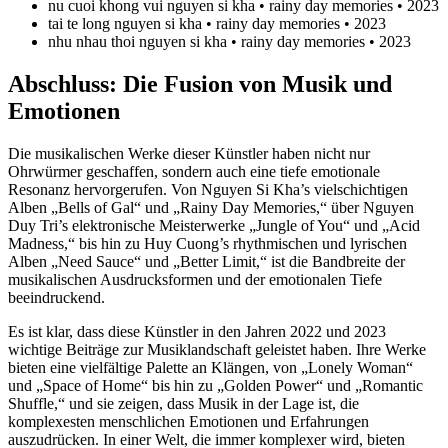
nu cuoi khong vui nguyen si kha • rainy day memories • 2023
tai te long nguyen si kha • rainy day memories • 2023
nhu nhau thoi nguyen si kha • rainy day memories • 2023
Abschluss: Die Fusion von Musik und
Emotionen
Die musikalischen Werke dieser Künstler haben nicht nur
Ohrwürmer geschaffen, sondern auch eine tiefe emotionale
Resonanz hervorgerufen. Von Nguyen Si Kha’s vielschichtigen
Alben „Bells of Gal“ und „Rainy Day Memories,“ über Nguyen
Duy Tri’s elektronische Meisterwerke „Jungle of You“ und „Acid
Madness,“ bis hin zu Huy Cuong’s rhythmischen und lyrischen
Alben „Need Sauce“ und „Better Limit,“ ist die Bandbreite der
musikalischen Ausdrucksformen und der emotionalen Tiefe
beeindruckend.
Es ist klar, dass diese Künstler in den Jahren 2022 und 2023
wichtige Beiträge zur Musiklandschaft geleistet haben. Ihre Werke
bieten eine vielfältige Palette an Klängen, von „Lonely Woman“
und „Space of Home“ bis hin zu „Golden Power“ und „Romantic
Shuffle,“ und sie zeigen, dass Musik in der Lage ist, die
komplexesten menschlichen Emotionen und Erfahrungen
auszudrücken. In einer Welt, die immer komplexer wird, bieten