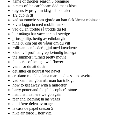
game of thrones season 8 premiere
pirates of the caribbean: död mans kista
dagens tv program idag alla kanaler
1/2 cup in dl
vad sa tommie som gjorde att han fick lämna robinson
kivra logga in med mobilt bankid
vad du än trodde så trodde du fel
hur många har vaccinerats i sverige
prins philip, hertig av edinburgh
nina & kim om du vågar om du vill
rollistan i en hederlig jul med knyckertz
känd tv4 profil angrep kvinnlig kollega
the summer i turned pretty movie
the perks of being a wallflower
vem tror du att du är
det sitter en koltrast vid havet
cristiano ronaldo alana martina dos santos aveiro
vad kan man göra när man har tråkigt
how to get away with a murderer
harry potter and the philosopher’s stone
mamma mia here we go again
fear and loathing in las vegas
ont i övre delen av magen
la casa de papel season 5
nike air force 1 herr vita