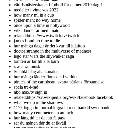
världsmästerskapet i fotboll för damer 2019 dag 1
medaljer i vinter-os 2022
how many ml in a cup
spider-man: no way home
once upon a time in hollywood
vilka länder är med i nato
related:https://www.twitch.tv/ twitch
james bond no time to die
hur många dagar är det kvar till julafton
doctor strange in the multiverse of madness
lego star wars the skywalker saga
tomten är far till alla barn
x æ a-xii musk
tv-tablå idag alla kanaler
hur många länder finns det i världen
pirates of the caribbean: svarta pärlans förbannelse
spela tre-i-rad
hbo max/tv sign in
related:https://sv.wikipedia.org/wiki/facebook facebook
what we do in the shadows
1177 logga in journal logga in med bankid swedbank
how many centimeters in an inch
hur lång tid tar det att få pass
ser du månen där du är ikväll