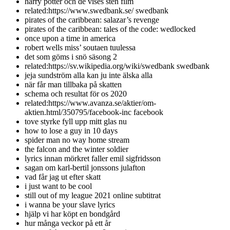
harry potter och de vises sten film
related:https://www.swedbank.se/ swedbank
pirates of the caribbean: salazar’s revenge
pirates of the caribbean: tales of the code: wedlocked
once upon a time in america
robert wells miss’ soutaen tuulessa
det som göms i snö säsong 2
related:https://sv.wikipedia.org/wiki/swedbank swedbank
jeja sundström alla kan ju inte älska alla
när får man tillbaka på skatten
schema och resultat för os 2020
related:https://www.avanza.se/aktier/om-
aktien.html/350795/facebook-inc facebook
tove styrke fyll upp mitt glas nu
how to lose a guy in 10 days
spider man no way home stream
the falcon and the winter soldier
lyrics innan mörkret faller emil sigfridsson
sagan om karl-bertil jonssons julafton
vad får jag ut efter skatt
i just want to be cool
still out of my league 2021 online subtitrat
i wanna be your slave lyrics
hjälp vi har köpt en bondgård
hur många veckor på ett år