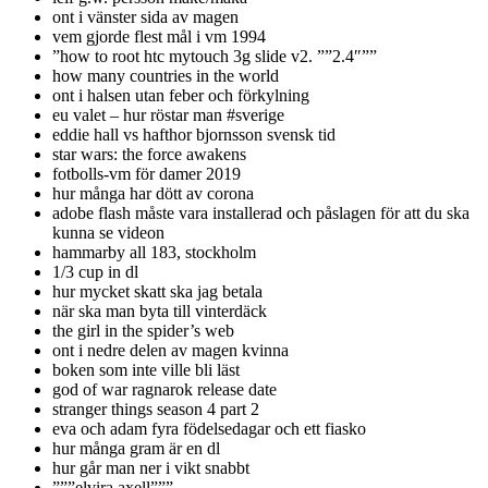
ont i vänster sida av magen
vem gjorde flest mål i vm 1994
”how to root htc mytouch 3g slide v2. ””2.4″””
how many countries in the world
ont i halsen utan feber och förkylning
eu valet – hur röstar man #sverige
eddie hall vs hafthor bjornsson svensk tid
star wars: the force awakens
fotbolls-vm för damer 2019
hur många har dött av corona
adobe flash måste vara installerad och påslagen för att du ska
kunna se videon
hammarby all 183, stockholm
1/3 cup in dl
hur mycket skatt ska jag betala
när ska man byta till vinterdäck
the girl in the spider’s web
ont i nedre delen av magen kvinna
boken som inte ville bli läst
god of war ragnarok release date
stranger things season 4 part 2
eva och adam fyra födelsedagar och ett fiasko
hur många gram är en dl
hur går man ner i vikt snabbt
”””elvira axell”””