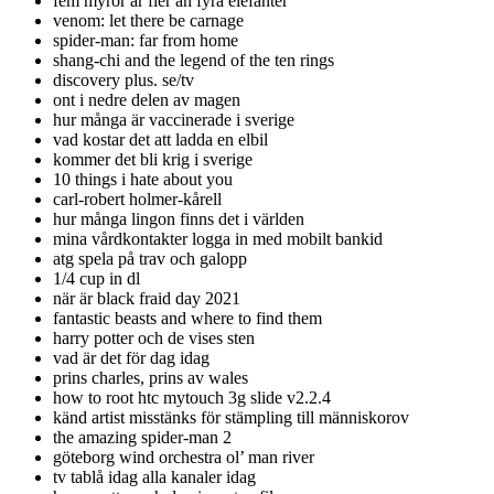
fem myror är fler än fyra elefanter
venom: let there be carnage
spider-man: far from home
shang-chi and the legend of the ten rings
discovery plus. se/tv
ont i nedre delen av magen
hur många är vaccinerade i sverige
vad kostar det att ladda en elbil
kommer det bli krig i sverige
10 things i hate about you
carl-robert holmer-kårell
hur många lingon finns det i världen
mina vårdkontakter logga in med mobilt bankid
atg spela på trav och galopp
1/4 cup in dl
när är black fraid day 2021
fantastic beasts and where to find them
harry potter och de vises sten
vad är det för dag idag
prins charles, prins av wales
how to root htc mytouch 3g slide v2.2.4
känd artist misstänks för stämpling till människorov
the amazing spider-man 2
göteborg wind orchestra ol’ man river
tv tablå idag alla kanaler idag