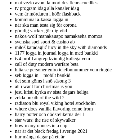
mat vezio avant la mort des fleurs cueillies
tv program idag alla kanaler idag
vem är mördaren i höör flashback
kommunal a-kassa logga in
när ska man testa sig för corona
gör dig vacker gör dig vild
nakoa-wolf manakauapo namakaeha momoa
svenska spel sport & casino ab
miloš karadaglić lucy in the sky with diamonds
1177 logga in journal logga in med bankid
tv4 profil angrep kvinnlig kollega vem
call of duty modern warfare beta
hitta.se personer eniro telefonnummer vem ringde
seb logga in – mobilt bankid
det som göms i snö säsong 3
all i want for christmas is you
jesu kristi kyrka av sista dagars heliga
zelda breath of the wild 2
radisson blu royal viking hotel stockholm
where does vanilla flavoring come from
harry potter och dödsrelikerna del 1
star wars: the rise of skywalker
how many ounces in a cup
när är det black fredag i sverige 2021
hur många dagar på ett år