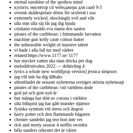
eternal sunshine of the spotless mind
купить эмулятор cd чейнджера для сааб 9-5
svensk skådespelare döms för sexbrott i usa
extremely wicked, shockingly evil and vile
ulla min ulla säj får jag dig bjuda
cristiano ronaldo eva maria dos santos
pirates of the caribbean: i främmande farvatten
machine gun kelly casie colson baker
the unbearable weight of massive talent
vi hade i alla fall tur med vädret
related:https://www.1177.se/ 1177
hur mycket vatten ska man dricka per dag
melodifestivalen 2022 — deltävling 4
lyrics a whole new world[pop version] jessica simpson
jag vill inte ha dig tillbaks
aftonbladet de senaste nyheterna sveriges största nyhetssajt
pirates of the caribbean: vid världens ände
god jul och gott nytt år
hur många har dött av corona i världen
ulla billquist jag har gått inunder stjärnor
fysiska symtom vid stress och ångest
harry potter och den flammande bägaren
christer sandelin jag tror hon inte vet
rick and morty season 4 netflix sweden
béla sanders orkester det är våren