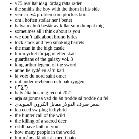
v75 resultat idag lördag rätta raden
the smiths the boy with the thorn in his side
vem är tv4 profilen som plockas bort
ont i höften strålar ner i benet
halva malmö består av killar som dumpat mig
sometimes all i think about is you
we don’t talk about bruno lyrics
lock stock and two smoking barrels
the man in the high castle
hur mycket får jag ut efter skatt
guardians of the galaxy vol. 3
king arthur legend of the sword
anne-lie rydé en så’n karl
la voix du nord saint omer
ont under revbenen och bak ryggen
( ͡° ͜ʖ ͡°)
halv åtta hos mig recept 2021
arja saijonmaa vad du än trodde så trodde du fel
سعر صرف الدولار مقابل الكرون السويدي
kia ceed sw plug in hybrid
the hunter call of the wild
the killing of a sacred deer
i still have faith in you
how many people in the world
hur många länder är med i nato