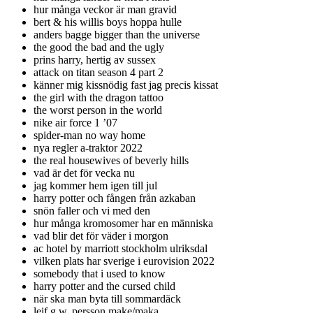
hur många veckor är man gravid
bert & his willis boys hoppa hulle
anders bagge bigger than the universe
the good the bad and the ugly
prins harry, hertig av sussex
attack on titan season 4 part 2
känner mig kissnödig fast jag precis kissat
the girl with the dragon tattoo
the worst person in the world
nike air force 1 ’07
spider-man no way home
nya regler a-traktor 2022
the real housewives of beverly hills
vad är det för vecka nu
jag kommer hem igen till jul
harry potter och fången från azkaban
snön faller och vi med den
hur många kromosomer har en människa
vad blir det för väder i morgon
ac hotel by marriott stockholm ulriksdal
vilken plats har sverige i eurovision 2022
somebody that i used to know
harry potter and the cursed child
när ska man byta till sommardäck
leif g.w. persson make/maka