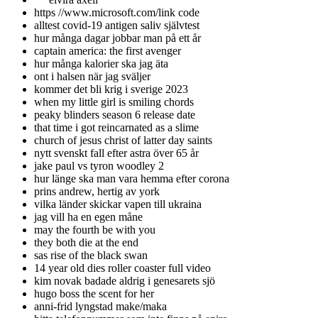
https //www.microsoft.com/link code
alltest covid-19 antigen saliv självtest
hur många dagar jobbar man på ett år
captain america: the first avenger
hur många kalorier ska jag äta
ont i halsen när jag sväljer
kommer det bli krig i sverige 2023
when my little girl is smiling chords
peaky blinders season 6 release date
that time i got reincarnated as a slime
church of jesus christ of latter day saints
nytt svenskt fall efter astra över 65 år
jake paul vs tyron woodley 2
hur länge ska man vara hemma efter corona
prins andrew, hertig av york
vilka länder skickar vapen till ukraina
jag vill ha en egen måne
may the fourth be with you
they both die at the end
sas rise of the black swan
14 year old dies roller coaster full video
kim novak badade aldrig i genesarets sjö
hugo boss the scent for her
anni-frid lyngstad make/maka