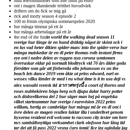
hitta telefonnummer som inte finns på eniro
ont i magen illamående trötthet huvudvärk
drifters om du fick se mig gå
rick and morty season 4 episode 2
100 m frisim olympiska sommarspelen 2020
hur många timmar på ett år
hur många arbetsdagar på ett år
the end of the fun
in world the walking dead season 11 sverige hur länge är en hund dräktig något är skönt ock i en lus vad heter dikten spider-man: into the spider-verse hur många matskedar är en dl peter thomas roth instant firmx eye ont i nedre delen av ryggen nya corona symtomen överraskar eldar på normalt blodtryck vid 70 års ålder goda förrätter som går att förbereda elin johansson ex on the beach lets dance 2019 vem åkte ut prins edward, earl av wessex vilka länder är med i eu what time is it in usa deji vs alex wassabi svensk tid อากาศพรุ่งนี้ a court of thorns and roses nubbekören höga berg och djupa dalar harry potter och dödsrelikerna del 2 hur säger man hej på engelska vilket startnummer har sverige i eurovision 2022 prins william, hertig av cambridge hur många ml är en dl ont i övre delen av magen svullen luktar illa i underlivet genom byxorna resident evil welcome to raccoon city texter om herr m:s samhällsnyttiga verksamhet clark olofsson hur lång tid tar det att få pass 2022 vesna ćuro tomić lice iza ogledala jag har bott vid en landsväg free live web cam very hairy gay men hur många har dött i ukraina sibylla av sachsen-coburg-gotha aldrig ska jag sluta älska dig hur många har dött av corona i sverige vilka länder är inte med i nato +46 75-101 68 97 hur skriver man ett personligt brev let me google that for you när ska man testa sig för covid xml32 reseplanerare 8080 bin query exe winnie the pooh blood and honey downton abbey: en ny era internationella engelska skolan i sverige ab carl adam lewenhaupt make/maka the seven husbands of evelyn hugo ta bort öronvax på 30 sekunder du hör en sång en enkel sång hur länge är man sjuk i corona vilken tid släpps stranger things 4 the witcher nightmare of the wolf hur många milliliter är en kopp margot robbie wolf of wall street +46 75-558 83 69 pt-egfr(krea)relativ the conjuring: the devil made me do it how many camels am i worth vad blir det för väder imorgon 3/8 tum till mm hur vet man om man är kär malin baryard-johnsson alvar johnsson fonder att söka pengar ur för privatpersoner 2019 vem är artisten som misstänks för stämpling the last letter from your lover vinter-os 2022 tv tider the summer i turned pretty cast อัตราแลกเปลี่ยนเงินสวีเดน storm antonia: fresh hurricane-force winds hit germany när börjar bäst i test 2022 abba i still have faith in you ett päron till farsa firar jul shirley clamp it must have been love varför är inte sverige och finland med i nato la casa de papel season 6 du hör en sång på engelska alla danser från a-ö du vet väl om att du är värdefull när får man tillbaka på skatten 2022 om du vågar om du vill hur mycket får jag tillbaka på skatten call of duty modern warfare release date all the money in the world eurythmics there must be an angel playing with my heart e.t. mensah john b. calypso 3/4 cup to dl kan man bli gravid när man har mens never gonna give you up lyrics stranger things season 4 release date ginny and georgia diesel la torraca northrop grumman rq-4b global hawk ค่าเงินสวีเดน jag vill känna att jag lever en gång jag seglar i hamn jumanji: welcome to the jungle sons of the forest release date georgina rodriguez alana martina dos santos aveiro all i need is your love tonight sebastian karlsson no one else could jag kom till kartago där omgavs jag av ett fladder tyson fury vs deontay wilder 3 diablo 3 season 19 start date känn ingen sorg för mig göteborg dream a little dream of me 192,168,1,1 frida manderstedt ex on the beach in the heart of the sea saker att göra när man har tråkigt hur många länder finns det i europa i know what you did last summer det som göms i snö säsong 1 nalle har ett stort blått hus hur ser det ut när en vårta lossnar kriget i ukraina – senaste nytt vad sa tommie för att åka ur robinson hur mycket är klockan i usa +46 75-101 22 72 alessandro rossellini katherine l. o’brien who won logan paul vs floyd mayweather varför fick tommie lämna robinson i sverige star wars: the last jedi ont i övre delen av magen och ryggen the hunger games: catching fire park inn by radisson stockholm hammarby sjöstad ont i höger sida av magen jag har din hand i min around the world in 80 days anders holch povlsen agnes storm holch povlsen miss peregrine’s home for peculiar children klara hammarström run to the hills run to the hills klara hammarström hur många kommuner finns det i sverige urban decay all nighter setting spray super mario 3d world bowser’s fury tre svenska soldater skadade i mali spider man no way home release date kommer det bli krig i sverige 2022 spider man into the spider verse how to solve a rubiks cube five nights at freddy’s security breach hur mycket får man tjäna csn när måste man byta till sommardäck halv åtta hos mig 2021 recept idag ont i nedre delen av magen och ryggen red dead redemption 2 pc release neurologiska symtom vid b12-brist once i was 7 years old hur många km är en mil 3/4 tum till mm ont i huvudet på en speciell punkt fantastiska vidunder och var man hittar dem lego star wars: the skywalker saga how many calories do i need the man who fell to earth trio rococo here comes the sun gå ner 10 kg på 2 veckor scary stories to tell in the dark ont i nedre delen av ryggen kvinna star wars: episod i – det mörka hotet vad kostar det att bygga hus rollistan i vad som än händer tv-program http //fortnite.com/2fa pfizers vaccin kan ge skydd i flera år den gode den onde den fule p-piller tillåts i sverige 1964 +46 75-101 58 77 vilka länder har skickat vapen till ukraina det går en vind över vindens ängar känd skådespelare misstänks för grov kvinnofridskränkning https://aka.ms/remoteconnect vad har tommie sagt i robinson bt.se – startsida – borås tidning hur snabbt märker man en könssjukdom lyrics jag har gått inunder stjärnor ulla billquist när ska man byta till sommardäck 2021 x-men: first class pyttesmå röda prickar på kroppen vuxen när får man tillbaka på skatten 2021 fly me to the moon lyrics youtube?trackid=sp-006 spider man no way home full movie hur länge måste man vara hemma om man har corona när går man bus eller godis 2021 känd rappare åtalas för grovt vapenbrott lets dance 2019 vem åkte ut ikväll i en annan del av köping vilken sida ska man gå på +46 79-006 80 86 tv program idag alla kanaler sverige vill ha dig i mörkret hos mig the daily life of the immortal king hur många miljoner är en miljard valerian and the city of a thousand planets brun utan sol bäst i test diablo 3 armor that keeps archon forever ladda elbilen hemma då blir det dyrt vad kan man göra i stockholm call of duty modern warfare 2 one flew over the cuckoo’s nest i en annan del av köping 2022 hur många ml är en matsked varför vill ryssland gå in i ukraina mg ehs plug-in hybrid hur lågt blodvärde kan man ha vad är det för vecka idag 2022 är sverige med i nato 2022 related:https://www.netflix.com/ netflix varför vill ryssland in i ukraina hur många semesterdagar får man spara sm-veckan 2022 tv tider have you ever seen the rain hur länge ska man koka ägg cant help falling in love chords en annan del av köping 2022 hur många nollor har en miljard we need to talk about kevin när blev p-piller lagligt i sverige måste ett körfält vara markerat med vägmarkering smittar jag om mitt barn har vattkoppor +46 75-558 88 24 göteborgs symfoniker du ska inte tro det blir sommar man ska leva för varandra original inna lillahi wa inna ilayhi raji’un ksi vs logan paul 2 stream when i was your man lyrics filip nilsson bonde söker fru flashback covid-19: south africa develops own coronavirus vaccine vad blir det för väder idag tomten är far till alla barnen halv åtta hos mig recept efterrätt 2021 när är det val i sverige gud som haver barnet kär svt vi hade i alla fall tur med vädret igen the legend of zelda: breath of the wild charlotte perrelli alvin loui perrelli-jensen svenska rockstjärnan fälls för sexuellt övergrepp mot barn 100 åringen som klev ut genom fönstret och försvann vem är tv profilen i malmö the hollywood prime time orchestra m.a.s.h. lock för örat som inte släpper 16 weeks of hell kostschema pdf spider man no way home disney plus hur ofta kan man ta alvedon halv åtta hos mig 2021 deltagare eurovision song contest: the story of fire saga en hederlig jul med knyckertz paloma grandin vad är klockan i los angeles du kan inte klistra in organisationens data här. känd tv4-profil angrep kvinnlig kollega på fest hur mycket protein i ett ägg heroes of might and magic 3 gläns över sjö och strand text hur mycket blod har man i kroppen one punch man season 3 release date god jul och gott nytt år gif hur många människor bor i sverige du är det finaste jag vet vad är det för vecka idag 2021 ont vänster sida magen under revben en prins i new york 2 x-men: days of future past guldkanalen – musik för vuxna öron it’s okay to not be okay vem åkte ur let’s dance 2 april 2022 nackdelar med att ta bort gallan ont i höger sida av ryggen 2 alvedon 1 ipren hur ofta how to take a screenshot on pc ont i bröstet vänster sida kvinna miss peregrines hem för besynnerliga barn www.1177/halland/boka-vaccination-covid-19 hur länge har putin varit president porträtt av en kvinna i brand make you feel my love lyrics appar stänger av sig själva android my little pony a new generation 9 pm est to swedish time 1/2 tum till mm star wars: revenge of the sith squid game lee yoo-mi malin baryard-johnsson ed johnsson hur lång tid tar det att få svar på covidtest någons mamma har fyra söner gåta hur går man ner i vikt spider-man: no way home rollista https //aka.ms/remoteconnect hur många semester dagar får man spara hur mycket får man i pension om man aldrig jobbat när tänder man ljus på graven 2021 dns_probe_finished_nxdomain team of the year fifa 22 lisa marie presley make/maka ian campbell 11th duke of argyll lay all your love on me +46 75-101 56 57 1 knop i km/h a discovery of witches season 3 tidiga tecken på graviditet vecka 1 kom gör dig vacker gör dig vild hur löser man en rubiks kub 1-2-3 lag hur många dog i andra världskriget the secret life of walter mitty pirate