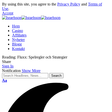
By using this site, you agree to the
Privacy Policy
and
Terms of
Use
.
Accept
Hem
Casino
Affiliates
Nyheter
Blogg
Kontakt
Reading:
Fluxx: Spelregler och Strategier
Share
Sign In
Notification
Show More
Aa