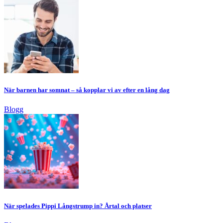
När barnen har somnat – så kopplar vi av efter en lång dag
Blogg
När spelades Pippi Långstrump in? Årtal och platser