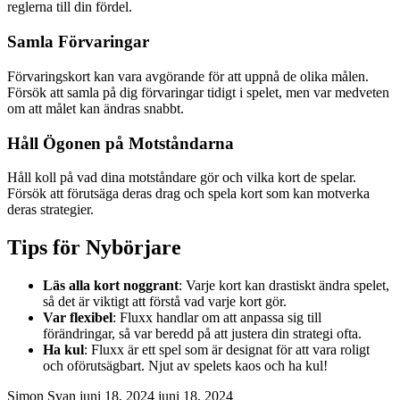
reglerna till din fördel.
Samla Förvaringar
Förvaringskort kan vara avgörande för att uppnå de olika målen.
Försök att samla på dig förvaringar tidigt i spelet, men var medveten
om att målet kan ändras snabbt.
Håll Ögonen på Motståndarna
Håll koll på vad dina motståndare gör och vilka kort de spelar.
Försök att förutsäga deras drag och spela kort som kan motverka
deras strategier.
Tips för Nybörjare
Läs alla kort noggrant
: Varje kort kan drastiskt ändra spelet,
så det är viktigt att förstå vad varje kort gör.
Var flexibel
: Fluxx handlar om att anpassa sig till
förändringar, så var beredd på att justera din strategi ofta.
Ha kul
: Fluxx är ett spel som är designat för att vara roligt
och oförutsägbart. Njut av spelets kaos och ha kul!
Simon Svan
juni 18, 2024
juni 18, 2024