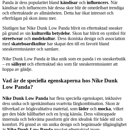
Panda är dess popularitet bland
kändisar
och
influencers
. När
kändisar och influencers bär dessa skor blir de omedelbart trendiga
och eftertraktade av allmänheten. Detta har ökat intresset och
efterfrågan på skon ännu mer.
Slutligen har Nike Dunk Low Panda blivit en eftertraktad sneaker
på grund av sin
kulturella betydelse
. Skon har blivit en symbol för
streetwear
och
modekultur
. Dess ikoniska design och association
med
skateboardkultur
har skapat den till en favorit bland
sneakerentusiaster och samlare.
Nike Dunk Low Panda är lika unik som en panda i en sneakerbutik
– en
sällsynt
och eftertraktad sko som får sneakerentusiaster att
hoppa av glädje.
Vad är de speciella egenskaperna hos Nike Dunk
Low Panda?
Nike Dunk Low Panda
har flera speciella egenskaper, inklusive
dess unika och igenkännbara svartvita färgkombination. Skon är
tillverkad av högkvalitativa material, som
läder
och
mocka
, vilket
ger den både hållbarhet och en lyxig känsla. Dess välstoppade
innersula och bekväma passform gör den idealisk för både stil och
komfort. På grund av sin unika design och begränsade tillgänglighet
är
Nike Dunk Low Panda
mycket eftertraktad inom