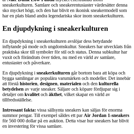
sneakerkulturen. Samlare och sneakerentusiaster värdesätter denna
sko mycket högt, och den har blivit en ikonisk sneakermodell som
har en plats bland andra legendariska skor inom sneakerkulturen.
En djupdykning i sneakerkulturen
En djupdykning i sneakerkulturen avslöjar dess betydande
inflytande på mode och ungdomskultur. Sneakers har utvecklats från
praktiska skor till symboler för stil och status. Denna subkultur har
vuxit och förändrats över tiden, nu med en värld av samlare,
entusiaster och påverkare.
En djupdykning i
sneakerkulturen
går bortom bara att köpa och
bygga samlingar av populära varumärken och modeller. Det innebär
att förstå
historien
,
designen
,
materialen
och den
kulturella
betydelsen
av varje sneaker. Säljare och köpare fördjupar sig i
detaljer om
kvalitet
och
äkthet
, vilket skapar en värld av
tillfredsställelse.
Intressant fakta:
vissa sällsynta sneakers kan säljas för enorma
summor pengar. Till exempel såldes ett par
Air Jordan 1-sneakers
för 560 000 dollar på en auktion. Detta visar hur sneakers har blivit
en investering för vissa samlare.