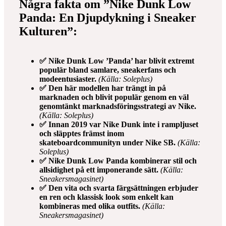
Några fakta om ”Nike Dunk Low
Panda: En Djupdykning i Sneaker
Kulturen”:
✅ Nike Dunk Low ’Panda’ har blivit extremt
populär bland samlare, sneakerfans och
modeentusiaster.
(Källa: Soleplus)
✅ Den här modellen har trängt in på
marknaden och blivit populär genom en väl
genomtänkt marknadsföringsstrategi av Nike.
(Källa: Soleplus)
✅ Innan 2019 var Nike Dunk inte i rampljuset
och släpptes främst inom
skateboardcommunityn under Nike SB.
(Källa:
Soleplus)
✅ Nike Dunk Low Panda kombinerar stil och
allsidighet på ett imponerande sätt.
(Källa:
Sneakersmagasinet)
✅ Den vita och svarta färgsättningen erbjuder
en ren och klassisk look som enkelt kan
kombineras med olika outfits.
(Källa:
Sneakersmagasinet)