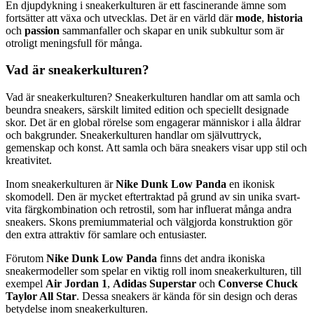
En djupdykning i sneakerkulturen är ett fascinerande ämne som
fortsätter att växa och utvecklas. Det är en värld där
mode
,
historia
och
passion
sammanfaller och skapar en unik subkultur som är
otroligt meningsfull för många.
Vad är sneakerkulturen?
Vad är sneakerkulturen? Sneakerkulturen handlar om att samla och
beundra sneakers, särskilt limited edition och speciellt designade
skor. Det är en global rörelse som engagerar människor i alla åldrar
och bakgrunder. Sneakerkulturen handlar om självuttryck,
gemenskap och konst. Att samla och bära sneakers visar upp stil och
kreativitet.
Inom sneakerkulturen är
Nike Dunk Low Panda
en ikonisk
skomodell. Den är mycket eftertraktad på grund av sin unika svart-
vita färgkombination och retrostil, som har influerat många andra
sneakers. Skons premiummaterial och välgjorda konstruktion gör
den extra attraktiv för samlare och entusiaster.
Förutom
Nike Dunk Low Panda
finns det andra ikoniska
sneakermodeller som spelar en viktig roll inom sneakerkulturen, till
exempel
Air Jordan 1
,
Adidas Superstar
och
Converse Chuck
Taylor All Star
. Dessa sneakers är kända för sin design och deras
betydelse inom sneakerkulturen.