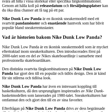
svåra att hitta i vissa storlekar eller specifika färgkombinationer.
Genom att hålla koll på
releasedatum
och
försäljningsplatser
kan
du öka dina chanser att få tag på ett par.
Nike Dunk Low Panda
är en ikonisk sneakermodell med ett
svartvitt
pandamönster
och
enastående
hantverk som har blivit
populär bland sneakerentusiaster.
Vad är historien bakom Nike Dunk Low Panda?
Nike Dunk Low Panda är en ikonisk sneakermodell som är mycket
eftertraktad inom sneakerkulturen. Den introducerades först på
2000-talet som en del av Nikes skateboardlinje i samarbete med
professionella skateboardåkare.
Den distinkta svartvita färgkombinationen på
Nike Dunk Low
Panda
har gjort den till en populär och tidlös design. Den är känd
för sin stilrena och tidlösa look.
Nike Dunk Low Panda
har även en intressant koppling till
basketkulturen, då den ursprungligen inspirerades av
Nike Dunk
-
basketmodellen som lanserades på 1980-talet. Sneakerkulturen har
omfamnat den och gjort den till en av sina favoriter.
Efterfrågan på
Nike Dunk Low Panda
drivs av dess begränsade