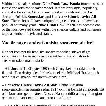
Within the sneaker culture,
Nike Dunk Low Panda
functions as an
iconic and admired sneaker model. It represents style, popularity,
and collector value. Other iconic sneaker models include
Air
Jordan
,
Adidas Superstar
, and
Converse Chuck Taylor All
Star
. These shoes all have unique design elements and have been
popular for many years.
Nike Dunk Low Panda
has become one
of the most coveted shoes within the sneaker culture and continues
to be a symbol of style and status.
Vad är några andra ikoniska sneakermodeller?
När det kommer till ikoniska sneakermodeller, sticker några
verkligen ut. Här är några av de mest berömda och älskade
sneakermodellerna i historien:
–
Air Jordan 1:
Släpptes 1985 och är mycket eftertraktad och
ikonisk. Den designades för basketspelaren
Michael Jordan
och
har blivit en symbol för streetwear-kulturen.
–
Converse Chuck Taylor All Star:
Denna klassiska
sneakermodell har funnits sedan 1917 och har behållit sin popularitet
och ikonstatus genom åren. Dess enkla men tidlösa design har gjort
den till en favorit bland människor i alla åldrar.
–
Nike Air Force 1:
Debuterade 1982 och blev snabbt en stor