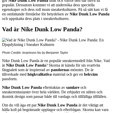
gör
Nike Dunk Low Panda
unik och varför den har blivit så
populär. Dessutom kommer vi att undersöka dess speciella
egenskaper och dess roll inom sneakerkulturen. På så sätt kan vi få
en omfattande förståelse för betydelsen av
Nike Dunk Low Panda
och uppskatta dess plats i sneakerkulturen.
Vad är Nike Dunk Low Panda?
Photo Credits: Israelsson.Nu by Benjamin Taylor
Nike Dunk Low Panda är en populär sneakermodell från Nike. Vad
är
Nike Dunk Low Panda
? Skorna är kända för sin svartvita
färgpalett som är inspirerad av
pandornas
mönster. De är
tillverkade med
högkvalitativa
material och ger en
bekväm
passform.
Nike Dunk Low Panda
eftertraktas av
samlare
och
sneakerentusiaster över hela världen. De erbjuder en stilren och
ikonisk design som passar både till vardags och tillfälliga tillfällen.
Om du vill äga ett par
Nike Dunk Low Panda
är det viktigt att
hålla koll på begränsade upplagor och efterfrågan. Skorna kan vara