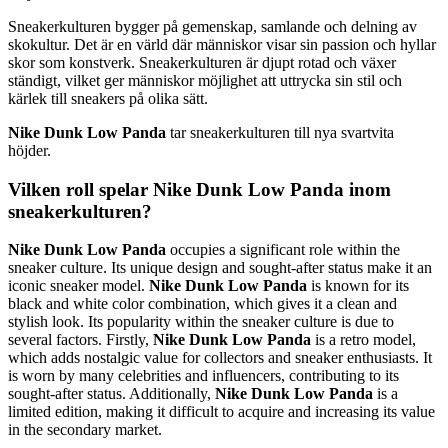
Sneakerkulturen bygger på gemenskap, samlande och delning av
skokultur. Det är en värld där människor visar sin passion och hyllar
skor som konstverk. Sneakerkulturen är djupt rotad och växer
ständigt, vilket ger människor möjlighet att uttrycka sin stil och
kärlek till sneakers på olika sätt.
Nike Dunk Low Panda
tar sneakerkulturen till nya svartvita
höjder.
Vilken roll spelar Nike Dunk Low Panda inom
sneakerkulturen?
Nike Dunk Low Panda
occupies a significant role within the
sneaker culture. Its unique design and sought-after status make it an
iconic sneaker model.
Nike Dunk Low Panda
is known for its
black and white color combination, which gives it a clean and
stylish look. Its popularity within the sneaker culture is due to
several factors. Firstly,
Nike Dunk Low Panda
is a retro model,
which adds nostalgic value for collectors and sneaker enthusiasts. It
is worn by many celebrities and influencers, contributing to its
sought-after status. Additionally,
Nike Dunk Low Panda
is a
limited edition, making it difficult to acquire and increasing its value
in the secondary market.