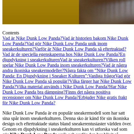
Contents
Vad är Nike Dunk Low Panda?
Vad är historien bakom Nike Dunk
Low Panda?
Vad gör Nike Dunk Low Panda unik inom
sneakerkulturen?
Varför är Nike Dunk Low Panda så eftertraktad?
Vad är de speciella egenskaperna hos Nike Dunk Low Panda?
En
djupdykning i sneakerkulturen
Vad är sneakerkulturen?
Vilken roll
spelar Nike Dunk Low Panda inom sneakerkulturen?
Vad är några
andra ikoniska sneakermodeller?
Några fakta om ”Nike Dunk Low
Panda: En Djupdykning i Sneaker Kulturen”:
Vanliga frågor
Vad gör
Nike Dunk Low Panda så populär?
Vilka färger har Nike Dunk Low
Panda?
Vilka material används i Nike Dunk Low Panda?
Har Nike
Dunk Low Panda bra dämpning?
Finns det några positiva
recensioner om Nike Dunk Low Panda?
Erbjuder Nike gratis frakt
för Nike Dunk Low Panda?
Nike Dunk Low Panda är en populär sneakermodell som har satt
sina spår inom sneakerkulturen. Denna sko är känd för sin ikoniska
design och eftertraktade status bland sneakerentusiaster världen över.
Genom en djupdykning i sneakerkulturen kan vi utforska vad som