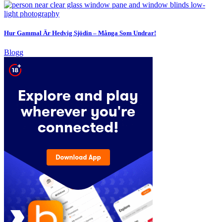
Hur Gammal Är Hedvig Sjödin – Många Som Undrar!
Blogg