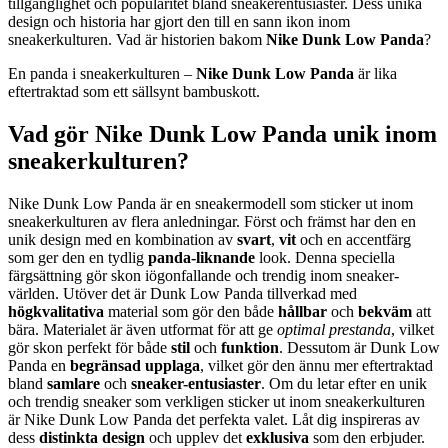
tillgänglighet och popularitet bland sneakerentusiaster. Dess unika
design och historia har gjort den till en sann ikon inom
sneakerkulturen. Vad är historien bakom
Nike Dunk Low Panda
?
En panda i sneakerkulturen –
Nike Dunk Low Panda
är lika
eftertraktad som ett sällsynt bambuskott.
Vad gör Nike Dunk Low Panda unik inom
sneakerkulturen?
Nike Dunk Low Panda är en sneakermodell som sticker ut inom
sneakerkulturen av flera anledningar. Först och främst har den en
unik design med en kombination av
svart
,
vit
och en accentfärg
som ger den en tydlig
panda-liknande
look. Denna speciella
färgsättning gör skon iögonfallande och trendig inom sneaker-
världen. Utöver det är Dunk Low Panda tillverkad med
högkvalitativa
material som gör den både
hållbar
och
bekväm
att
bära. Materialet är även utformat för att ge
optimal prestanda
, vilket
gör skon perfekt för både
stil
och
funktion
. Dessutom är Dunk Low
Panda en
begränsad upplaga
, vilket gör den ännu mer eftertraktad
bland
samlare
och
sneaker-entusiaster
. Om du letar efter en unik
och trendig sneaker som verkligen sticker ut inom sneakerkulturen
är Nike Dunk Low Panda det perfekta valet. Låt dig inspireras av
dess
distinkta design
och upplev det
exklusiva
som den erbjuder.