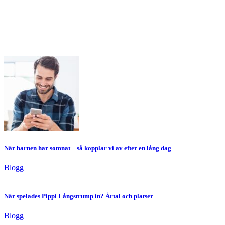
När barnen har somnat – så kopplar vi av efter en lång dag
Blogg
När spelades Pippi Långstrump in? Årtal och platser
Blogg