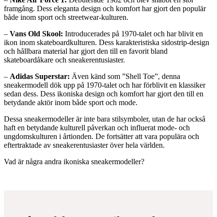
framgång. Dess eleganta design och komfort har gjort den populär
både inom sport och streetwear-kulturen.
–
Vans Old Skool:
Introducerades på 1970-talet och har blivit en
ikon inom skateboardkulturen. Dess karakteristiska sidostrip-design
och hållbara material har gjort den till en favorit bland
skateboardåkare och sneakerentusiaster.
–
Adidas Superstar:
Även känd som ”Shell Toe”, denna
sneakermodell dök upp på 1970-talet och har förblivit en klassiker
sedan dess. Dess ikoniska design och komfort har gjort den till en
betydande aktör inom både sport och mode.
Dessa sneakermodeller är inte bara stilsymboler, utan de har också
haft en betydande kulturell påverkan och influerat mode- och
ungdomskulturen i årtionden. De fortsätter att vara populära och
eftertraktade av sneakerentusiaster över hela världen.
Vad är några andra ikoniska sneakermodeller?