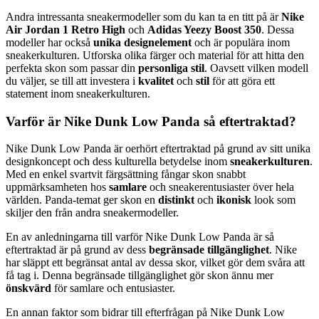
Andra intressanta sneakermodeller som du kan ta en titt på är
Nike
Air Jordan 1 Retro High
och
Adidas Yeezy Boost 350
. Dessa
modeller har också
unika designelement
och är populära inom
sneakerkulturen. Utforska olika färger och material för att hitta den
perfekta skon som passar din
personliga stil
. Oavsett vilken modell
du väljer, se till att investera i
kvalitet
och
stil
för att göra ett
statement inom sneakerkulturen.
Varför är Nike Dunk Low Panda så eftertraktad?
Nike Dunk Low Panda är oerhört eftertraktad på grund av sitt unika
designkoncept och dess kulturella betydelse inom
sneakerkulturen
.
Med en enkel svartvit färgsättning fångar skon snabbt
uppmärksamheten hos
samlare
och sneakerentusiaster över hela
världen. Panda-temat ger skon en
distinkt
och
ikonisk
look som
skiljer den från andra sneakermodeller.
En av anledningarna till varför Nike Dunk Low Panda är så
eftertraktad är på grund av dess
begränsade tillgänglighet
. Nike
har släppt ett begränsat antal av dessa skor, vilket gör dem svåra att
få tag i. Denna begränsade tillgänglighet gör skon ännu mer
önskvärd
för samlare och entusiaster.
En annan faktor som bidrar till efterfrågan på Nike Dunk Low