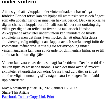
under vintern
Att ta sig tid att avkoppla under vintermånaderna har många
fördelar. För det första kan det hjälpa till att minska stress och ångest
som ofta uppstår när du är inne i en hektisk period. Det kan också ge
dig en chans att koppla bort från allt som händer runt omkring dig,
vilket ger dig tid att reflektera över dina tankar och känslor.
Avkopplande aktiviteter under vintern kan inkludera de listade
aktiviteterna men det finns även mycket fler att göra. Alla dessa
aktiviteter ger dig möjlighet att slappna av och samla energi inför de
kommande månaderna. Att ta sig tid för avkoppling under
vintermånaderna kan vara avgörande för din mentala hälsa, så se till
att du tar hand om dig själv.
Vintern kan vara en av de mest magiska årstiderna. Det är en tid där
du kan njuta av att slappa inomhus men det finns även så mycket
aktiviteter att upptäcka och göra. Oavsett vad du väljer så är det
alltid trevligt att unna dig själv något extra i vardagen för att ladda
upp batterierna.
Max Nordström
januari 16, 2023
januari 16, 2023
Share This Article
Facebook
Twitter
Copy Link
Print