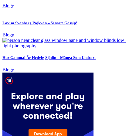
Blogg
Lovisa Svanberg Pojkvän – Senaste Gossip!
Blogg
Hur Gammal Är Hedvig Sjödin – Många Som Undrar!
Blogg