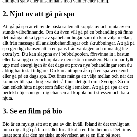
antingen själv eller tillsammans med vänner eller familj.
2. Njut av att gå på spa
Att gå på spa är ett av de bästa sätten att koppla av och njuta av en
stunds välbefinnande. Om du även vill gå på en behandling så finns
det många olika typer av spabehandlingar som du kan välja mellan,
allt från massage till ansiktsbehandlingar och skrubbningar. Att gå på
spa ger dig chansen att ta en paus från vardagen och unna dig lite
extra lyx. Du kan slappna av i bubbelpoolen, försvinna in i bastun
eller bara ligga ner och njuta av den sköna musiken. När du har fyllt
upp med energi igen är det dags att prova nya behandlingar som du
aldrig har testat tidigare. Du kan antingen åka på en spa weekend
eller gå på ett dags spa. Det finns många att välja mellan och när det
kommer till spa i hög kvalitet så finns det gott om i Sverige. Så du
kan enkelt hitta något som faller dig i smaken. Att gå på spa är ett
perfekt nöje som ger dig chansen att koppla bort stressen och bara
njuta.
3. Se en film på bio
Bio är ett mysigt sätt att njuta av din kväll. Ibland är det trevligt att
unna dig att gå på bio istället för att kolla en film hemma. Det finns
inget som slår den magiska upplevelsen att se en film på stora