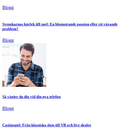
Blogg
Svenskarnas kärlek till spel: En blomstrande passion eller ett växande
problem?
Blogg
Så vänjer du dig vid din nya telefon
Blogg
Casinospel: Från klassiska slots till VR och live dealer