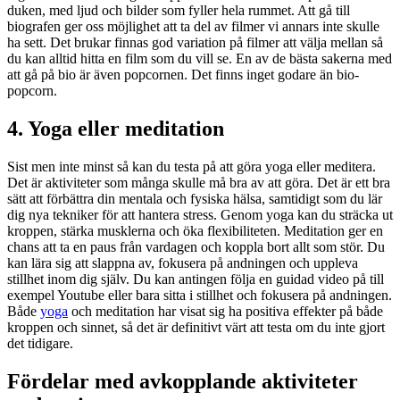
duken, med ljud och bilder som fyller hela rummet. Att gå till
biografen ger oss möjlighet att ta del av filmer vi annars inte skulle
ha sett. Det brukar finnas god variation på filmer att välja mellan så
du kan alltid hitta en film som du vill se. En av de bästa sakerna med
att gå på bio är även popcornen. Det finns inget godare än bio-
popcorn.
4. Yoga eller meditation
Sist men inte minst så kan du testa på att göra yoga eller meditera.
Det är aktiviteter som många skulle må bra av att göra. Det är ett bra
sätt att förbättra din mentala och fysiska hälsa, samtidigt som du lär
dig nya tekniker för att hantera stress. Genom yoga kan du sträcka ut
kroppen, stärka musklerna och öka flexibiliteten. Meditation ger en
chans att ta en paus från vardagen och koppla bort allt som stör. Du
kan lära sig att slappna av, fokusera på andningen och uppleva
stillhet inom dig själv. Du kan antingen följa en guidad video på till
exempel Youtube eller bara sitta i stillhet och fokusera på andningen.
Både
yoga
och meditation har visat sig ha positiva effekter på både
kroppen och sinnet, så det är definitivt värt att testa om du inte gjort
det tidigare.
Fördelar med avkopplande aktiviteter