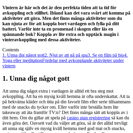
Vintern är här och det är den perfekta tiden att ta tid för
avkoppling och stillhet. Ibland kan det vara svårt att komma på
aktiviteter att göra. Men det finns många aktiviteter som du
kan njuta av för att koppla bort vardagen och fylla på ditt
batteri. Varför inte ta en promenad i skogen eller läs en
spännande bok? Koppla av lite extra och upptäck magin i
vinteravkoppling med dessa aktiviteter.
Contents
1. Unna dig något gott
2. Njut av att gå på spa
3. Se en film på bio
4.
Yoga eller meditation
Fördelar med avkopplande aktiviteter under
vintern
1. Unna dig något gott
Att unna dig något extra i vardagen är alltid ett bra steg mot
avkoppling. Att ha en mysig kväll hemma är ofta underskattat. Att ta
på bekväma kläder och titta på din favorit film eller serie tillsammans
med de snacks du tycker om. Eller varför inte beställa hem lite
takeaway att äta framför TV:n? Det finns många sätt att koppla av i
ditt hem. Om du gillar att spela på
casino utan registrering
så kan du
även göra det. Oavsett vad du väljer att göra, så är det alltid trevligt
att unna sig själv en mysig kväll hemma med god mat och snacks,