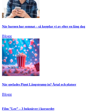
När barnen har somnat – så kopplar vi av efter en lång dag
Blogg
När spelades Pippi Långstrump in? Årtal och platser
Blogg
Film ”Lee” – 3 bokstäver i korsordet