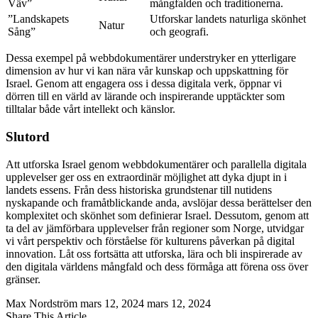
Väv”
mångfalden och traditionerna.
”Landskapets
Utforskar landets naturliga skönhet
Natur
Sång”
och geografi.
Dessa exempel på webbdokumentärer understryker en ytterligare
dimension av hur vi kan nära vår kunskap och uppskattning för
Israel. Genom att engagera oss i dessa digitala verk, öppnar vi
dörren till en värld av lärande och inspirerande upptäckter som
tilltalar både vårt intellekt och känslor.
Slutord
Att utforska Israel genom webbdokumentärer och parallella digitala
upplevelser ger oss en extraordinär möjlighet att dyka djupt in i
landets essens. Från dess historiska grundstenar till nutidens
nyskapande och framåtblickande anda, avslöjar dessa berättelser den
komplexitet och skönhet som definierar Israel. Dessutom, genom att
ta del av jämförbara upplevelser från regioner som Norge, utvidgar
vi vårt perspektiv och förståelse för kulturens påverkan på digital
innovation. Låt oss fortsätta att utforska, lära och bli inspirerade av
den digitala världens mångfald och dess förmåga att förena oss över
gränser.
Max Nordström
mars 12, 2024
mars 12, 2024
Share This Article