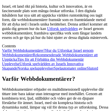
Israel, ett land rikt på historia, kultur och innovation, är en
fascinerande plats som många önskar utforska. I den digitala
tidsåldern har nya sätt att upptäcka världen runtomkring oss tagit
form, där webbdokumentärer framstår som en framträdande metod
för att dyka ned i Israels unika berättelser. Denna artikel kommer att
guida dig genom hur du kan
Utforsk spelvärlden
av Israel genom
webbdokumentärer, framhäva specifika verk som fångar landets
essens och ge tips på hur du bäst njuter av dessa digitala mästerverk.
Contents
Varför Webbdokumentärer?
Hur du Utforskar Israel genom
Webbdokumentärer
Rekommenderade Webbdokumentärer att
Upptäcka
Tips för att Förbättra din Webbdokumentär
Upplevelse
Utforsk spelvärlden av Israels Innovativa
Skapande
Norska spelupplevelser
Spelautomater online
Slutord
Varför Webbdokumentärer?
Webbdokumentärer erbjuder en multidimensionell upplevelse där
tittare inte bara iaktar utan interagerar med innehållet. Genom att
kombinera text, ljud, stillbilder och video ger de en djupare
förståelse för ämnet. Israel, med sin komplexa historia och
dynamiska nutid, lämpar sig väl för denna typ av utforskning. Dessa