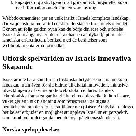
Engagera dig aktivt genom att göra anteckningar eller söka
mer information om de ämnen som tas upp.
Webbdokumentärer ger en unik insikt i Israels komplexa landskap,
där varje historia bidrar till en större förståelse för landets identitet.
Genom att följa guiden ovan kan du börja din resa och utforska
Israel från många nya vinklar. Ta chansen att dyka djupt in i den
israeliska erfarenheten, berikad med de berättelser som
webbdokumentärerna förmedlar.
Utforsk spelvärlden av Israels Innovativa
Skapande
Israel är inte bara känt för sin historiska betydelse och natursköna
landskap, utan även för sitt bidrag till digital innovation, inklusive
utvecklingen av fascinerande webbdokumentärer. Landets
teknologiska framsteg går hand i hand med dess rika kulturella arv,
vilket ger en unik blandning som reflekteras i de digitala
berättelserna om dess folk, traditioner och platser. Att dyka in i dessa
berikelser erbjuder en möjlighet att uppleva Israel ur ett perspektiv
som kombinerar det gamla med det nya på ett enastående sätt.
Norska spelupplevelser