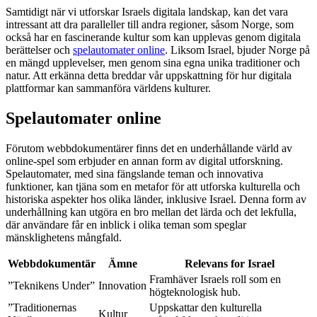
Samtidigt när vi utforskar Israels digitala landskap, kan det vara
intressant att dra paralleller till andra regioner, såsom Norge, som
också har en fascinerande kultur som kan upplevas genom digitala
berättelser och
spelautomater online
. Liksom Israel, bjuder Norge på
en mängd upplevelser, men genom sina egna unika traditioner och
natur. Att erkänna detta breddar vår uppskattning för hur digitala
plattformar kan sammanföra världens kulturer.
Spelautomater online
Förutom webbdokumentärer finns det en underhållande värld av
online-spel som erbjuder en annan form av digital utforskning.
Spelautomater, med sina fängslande teman och innovativa
funktioner, kan tjäna som en metafor för att utforska kulturella och
historiska aspekter hos olika länder, inklusive Israel. Denna form av
underhållning kan utgöra en bro mellan det lärda och det lekfulla,
där användare får en inblick i olika teman som speglar
mänsklighetens mångfald.
Webbdokumentär
Ämne
Relevans for Israel
Framhäver Israels roll som en
”Teknikens Under”
Innovation
högteknologisk hub.
”Traditionernas
Uppskattar den kulturella
Kultur