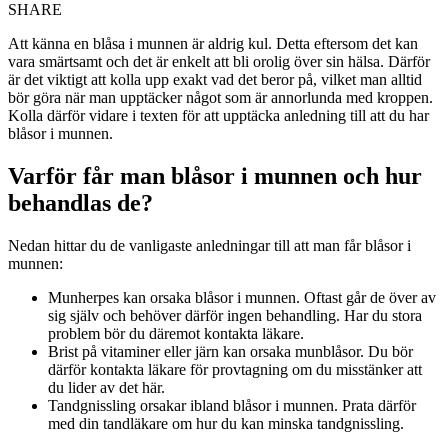
SHARE
Att känna en blåsa i munnen är aldrig kul. Detta eftersom det kan
vara smärtsamt och det är enkelt att bli orolig över sin hälsa. Därför
är det viktigt att kolla upp exakt vad det beror på, vilket man alltid
bör göra när man upptäcker något som är annorlunda med kroppen.
Kolla därför vidare i texten för att upptäcka anledning till att du har
blåsor i munnen.
Varför får man blåsor i munnen och hur
behandlas de?
Nedan hittar du de vanligaste anledningar till att man får blåsor i
munnen:
Munherpes kan orsaka blåsor i munnen. Oftast går de över av
sig själv och behöver därför ingen behandling. Har du stora
problem bör du däremot kontakta läkare.
Brist på vitaminer eller järn kan orsaka munblåsor. Du bör
därför kontakta läkare för provtagning om du misstänker att
du lider av det här.
Tandgnissling orsakar ibland blåsor i munnen. Prata därför
med din tandläkare om hur du kan minska tandgnissling.