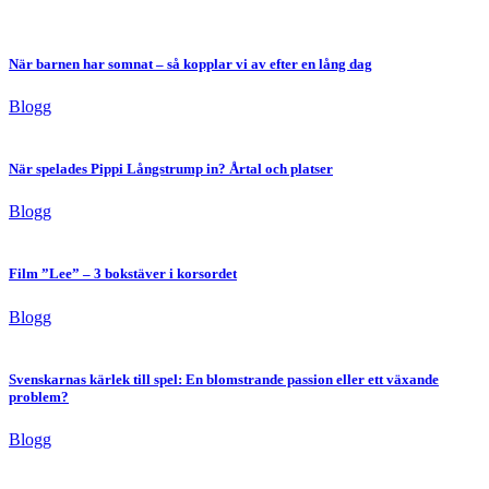
När barnen har somnat – så kopplar vi av efter en lång dag
Blogg
När spelades Pippi Långstrump in? Årtal och platser
Blogg
Film ”Lee” – 3 bokstäver i korsordet
Blogg
Svenskarnas kärlek till spel: En blomstrande passion eller ett växande
problem?
Blogg