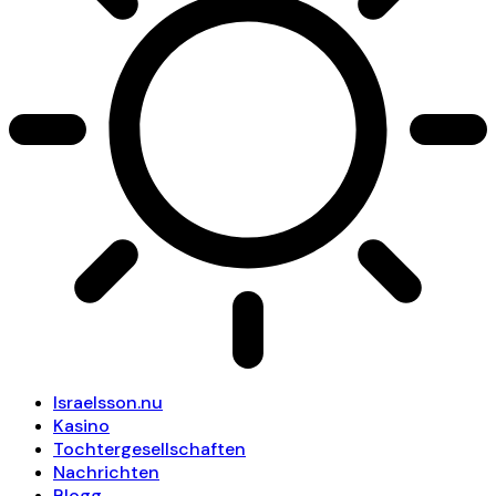
Israelsson.nu
Kasino
Tochtergesellschaften
Nachrichten
Blogg