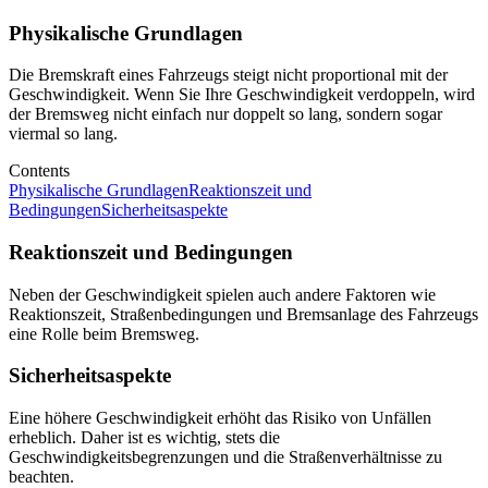
Physikalische Grundlagen
Die Bremskraft eines Fahrzeugs steigt nicht proportional mit der
Geschwindigkeit. Wenn Sie Ihre Geschwindigkeit verdoppeln, wird
der Bremsweg nicht einfach nur doppelt so lang, sondern sogar
viermal so lang.
Contents
Physikalische Grundlagen
Reaktionszeit und
Bedingungen
Sicherheitsaspekte
Reaktionszeit und Bedingungen
Neben der Geschwindigkeit spielen auch andere Faktoren wie
Reaktionszeit, Straßenbedingungen und Bremsanlage des Fahrzeugs
eine Rolle beim Bremsweg.
Sicherheitsaspekte
Eine höhere Geschwindigkeit erhöht das Risiko von Unfällen
erheblich. Daher ist es wichtig, stets die
Geschwindigkeitsbegrenzungen und die Straßenverhältnisse zu
beachten.