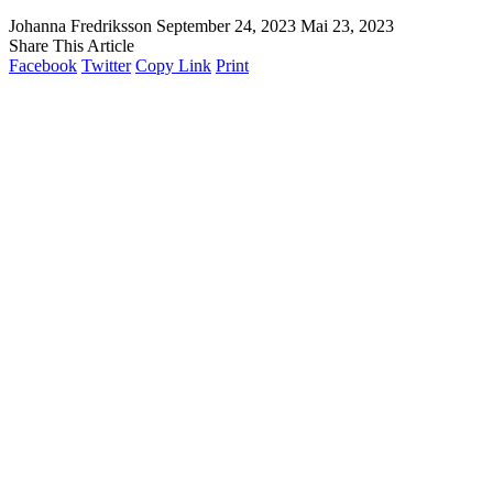
Johanna Fredriksson
September 24, 2023
Mai 23, 2023
Share This Article
Facebook
Twitter
Copy Link
Print