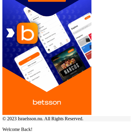
© 2023 Israelsson.nu. All Rights Reserved.
Welcome Back!