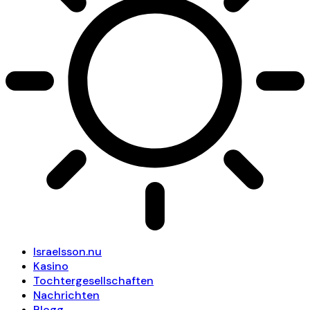
Israelsson.nu
Kasino
Tochtergesellschaften
Nachrichten
Blogg