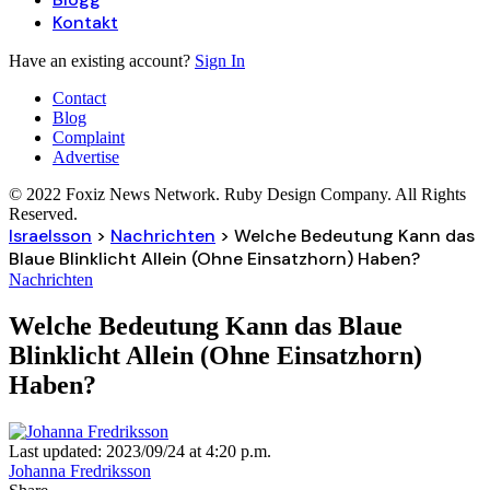
Kontakt
Have an existing account?
Sign In
Contact
Blog
Complaint
Advertise
© 2022 Foxiz News Network. Ruby Design Company. All Rights
Reserved.
Israelsson
>
Nachrichten
>
Welche Bedeutung Kann das
Blaue Blinklicht Allein (Ohne Einsatzhorn) Haben?
Nachrichten
Welche Bedeutung Kann das Blaue
Blinklicht Allein (Ohne Einsatzhorn)
Haben?
Last updated: 2023/09/24 at 4:20 p.m.
Johanna Fredriksson