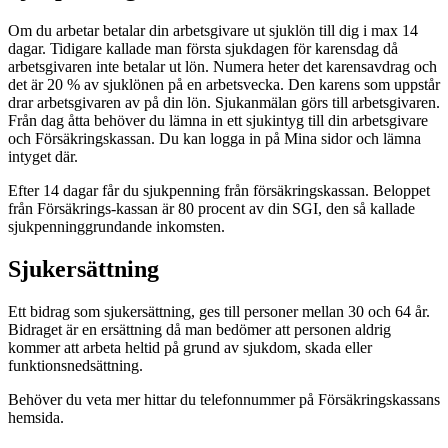
Om du arbetar betalar din arbetsgivare ut sjuklön till dig i max 14
dagar. Tidigare kallade man första sjukdagen för karensdag då
arbetsgivaren inte betalar ut lön. Numera heter det karensavdrag och
det är 20 % av sjuklönen på en arbetsvecka. Den karens som uppstår
drar arbetsgivaren av på din lön. Sjukanmälan görs till arbetsgivaren.
Från dag åtta behöver du lämna in ett sjukintyg till din arbetsgivare
och Försäkringskassan. Du kan logga in på Mina sidor och lämna
intyget där.
Efter 14 dagar får du sjukpenning från försäkringskassan. Beloppet
från Försäkrings-kassan är 80 procent av din SGI, den så kallade
sjukpenninggrundande inkomsten.
Sjukersättning
Ett bidrag som sjukersättning, ges till personer mellan 30 och 64 år.
Bidraget är en ersättning då man bedömer att personen aldrig
kommer att arbeta heltid på grund av sjukdom, skada eller
funktionsnedsättning.
Behöver du veta mer hittar du telefonnummer på Försäkringskassans
hemsida.