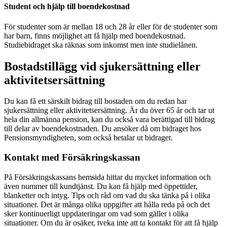
Student och hjälp till boendekostnad
För studenter som är mellan 18 och 28 år eller för de studenter som
har barn, finns möjlighet att få hjälp med boendekostnad.
Studiebidraget ska räknas som inkomst men inte studielånen.
Bostadstillägg vid sjukersättning eller
aktivitetsersättning
Du kan få ett särskilt bidrag till bostaden om du redan har
sjukersättning eller aktivitetsersättning. Är du över 65 år och tar ut
hela din allmänna pension, kan du också vara berättigad till bidrag
till delar av boendekostnaden. Du ansöker då om bidraget hos
Pensionsmyndigheten, som också betalar ut bidraget.
Kontakt med Försäkringskassan
På Försäkringskassans hemsida hittar du mycket information och
även nummer till kundtjänst. Du kan få hjälp med öppettider,
blanketter och intyg. Tips och råd om vad du ska tänka på i olika
situationer. Det är många olika uppgifter att hålla reda på och det
sker kontinuerligt uppdateringar om vad som gäller i olika
situationer. Om du är osäker, tveka inte att ta kontakt för att få hjälp