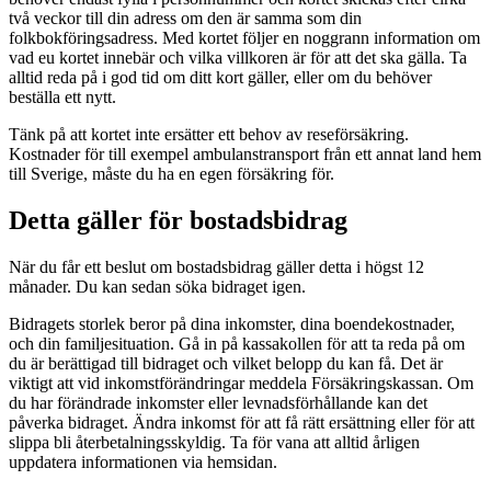
två veckor till din adress om den är samma som din
folkbokföringsadress. Med kortet följer en noggrann information om
vad eu kortet innebär och vilka villkoren är för att det ska gälla. Ta
alltid reda på i god tid om ditt kort gäller, eller om du behöver
beställa ett nytt.
Tänk på att kortet inte ersätter ett behov av reseförsäkring.
Kostnader för till exempel ambulanstransport från ett annat land hem
till Sverige, måste du ha en egen försäkring för.
Detta gäller för bostadsbidrag
När du får ett beslut om bostadsbidrag gäller detta i högst 12
månader. Du kan sedan söka bidraget igen.
Bidragets storlek beror på dina inkomster, dina boendekostnader,
och din familjesituation. Gå in på kassakollen för att ta reda på om
du är berättigad till bidraget och vilket belopp du kan få. Det är
viktigt att vid inkomstförändringar meddela Försäkringskassan. Om
du har förändrade inkomster eller levnadsförhållande kan det
påverka bidraget. Ändra inkomst för att få rätt ersättning eller för att
slippa bli återbetalningsskyldig. Ta för vana att alltid årligen
uppdatera informationen via hemsidan.