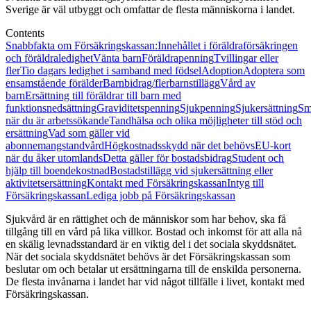
Sverige är väl utbyggt och omfattar de flesta människorna i landet.
Contents
Snabbfakta om Försäkringskassan:
Innehållet i föräldraförsäkringen
och föräldraledighet
Vänta barn
Föräldrapenning
Tvillingar eller
fler
Tio dagars ledighet i samband med födsel
Adoption
Adoptera som
ensamstående förälder
Barnbidrag/flerbarnstillägg
Vård av
barn
Ersättning till föräldrar till barn med
funktionsnedsättning
Graviditetspenning
Sjukpenning
Sjukersättning
Sm
när du är arbetssökande
Tandhälsa och olika möjligheter till stöd och
ersättning
Vad som gäller vid
abonnemangstandvård
Högkostnadsskydd när det behövs
EU-kort
när du åker utomlands
Detta gäller för bostadsbidrag
Student och
hjälp till boendekostnad
Bostadstillägg vid sjukersättning eller
aktivitetsersättning
Kontakt med Försäkringskassan
Intyg till
Försäkringskassan
Lediga jobb på Försäkringskassan
Sjukvård är en rättighet och de människor som har behov, ska få
tillgång till en vård på lika villkor. Bostad och inkomst för att alla nå
en skälig levnadsstandard är en viktig del i det sociala skyddsnätet.
När det sociala skyddsnätet behövs är det Försäkringskassan som
beslutar om och betalar ut ersättningarna till de enskilda personerna.
De flesta invånarna i landet har vid något tillfälle i livet, kontakt med
Försäkringskassan.