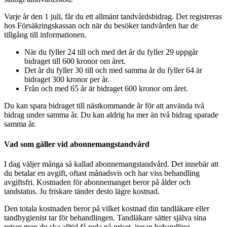
Varje år den 1 juli, får du ett allmänt tandvårdsbidrag. Det registreras
hos Försäkringskassan och när du besöker tandvården har de
tillgång till informationen.
När du fyller 24 till och med det år du fyller 29 uppgår
bidraget till 600 kronor om året.
Det år du fyller 30 till och med samma år du fyller 64 är
bidraget 300 kronor per år.
Från och med 65 år är bidraget 600 kronor om året.
Du kan spara bidraget till nästkommande år för att använda två
bidrag under samma år. Du kan aldrig ha mer än två bidrag sparade
samma år.
Vad som gäller vid abonnemangstandvård
I dag väljer många så kallad abonnemangstandvård. Det innebär att
du betalar en avgift, oftast månadsvis och har viss behandling
avgiftsfri. Kostnaden för abonnemanget beror på ålder och
tandstatus. Ju friskare tänder desto lägre kostnad.
Den totala kostnaden beror på vilket kostnad din tandläkare eller
tandhygienist tar för behandlingen. Tandläkare sätter själva sina
priser men du ska alltid få reda på priset, innan behandling.