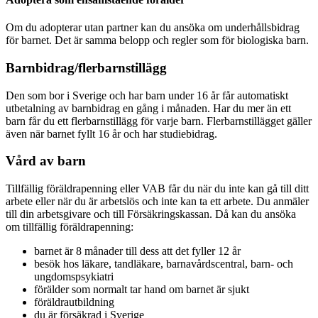
Om du adopterar utan partner kan du ansöka om underhållsbidrag
för barnet. Det är samma belopp och regler som för biologiska barn.
Barnbidrag/flerbarnstillägg
Den som bor i Sverige och har barn under 16 år får automatiskt
utbetalning av barnbidrag en gång i månaden. Har du mer än ett
barn får du ett flerbarnstillägg för varje barn. Flerbarnstillägget gäller
även när barnet fyllt 16 år och har studiebidrag.
Vård av barn
Tillfällig föräldrapenning eller VAB får du när du inte kan gå till ditt
arbete eller när du är arbetslös och inte kan ta ett arbete. Du anmäler
till din arbetsgivare och till Försäkringskassan. Då kan du ansöka
om tillfällig föräldrapenning:
barnet är 8 månader till dess att det fyller 12 år
besök hos läkare, tandläkare, barnavårdscentral, barn- och
ungdomspsykiatri
förälder som normalt tar hand om barnet är sjukt
föräldrautbildning
du är försäkrad i Sverige