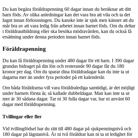
Du kan begära föräldrapenning 60 dagar innan du beräknar att ditt
barn föds. Av olika anledningar kan det vara bra att vila och ta det
lugnt innan förlossningen. Du kanske inte är sjuk men känner att du
mår bra av att vara ledig från arbetet innan barnet föds. Om du deltar
i föräldrautbildning eller ska besöka mödravården, kan du också få
ersättning under denna perioden innan barnet föds.
Föräldrapenning
Du kan få föräldrapenning under 480 dagar för ett barn. I 390 dagar
grundas bidraget på din lön och resterande 90 dagar får du 180
kronor per dag. Om du sparar dina föräldradagar kan du inte ta ut
dagarna mer än under fyra perioder på ett kalenderår.
Om båda föräldrarna vill vara föräldralediga samtidigt, är det möjligt
under barnets första år, så kallade dubbeldagar. Man kan inte ta ut
mer är 30 sådana dagar. Tar ni 30 fulla dagar var, har ni använt 60
dagar med föräldrapenning.
Tvillingar eller fler
Vid tvillingfödsel har du rätt till 480 dagar på sjukpenningnivå och
180 dagar på lägstanivå. Är ni två föräldrar kan ni ta ut ledighet för