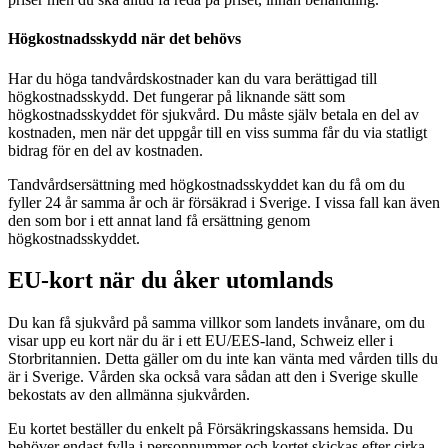
Högkostnadsskydd när det behövs
Har du höga tandvårdskostnader kan du vara berättigad till
högkostnadsskydd. Det fungerar på liknande sätt som
högkostnadsskyddet för sjukvård. Du måste själv betala en del av
kostnaden, men när det uppgår till en viss summa får du via statligt
bidrag för en del av kostnaden.
Tandvårdsersättning med högkostnadsskyddet kan du få om du
fyller 24 år samma år och är försäkrad i Sverige. I vissa fall kan även
den som bor i ett annat land få ersättning genom
högkostnadsskyddet.
EU-kort när du åker utomlands
Du kan få sjukvård på samma villkor som landets invånare, om du
visar upp eu kort när du är i ett EU/EES-land, Schweiz eller i
Storbritannien. Detta gäller om du inte kan vänta med vården tills du
är i Sverige. Vården ska också vara sådan att den i Sverige skulle
bekostats av den allmänna sjukvården.
Eu kortet beställer du enkelt på Försäkringskassans hemsida. Du
behöver endast fylla i personnummer och kortet skickas efter cirka