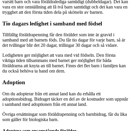
varsitt barn och vara föräldralediga samtidigt (dubbeldagar). Det kan
vara en stor omställning att få två barn samtidigt och det kan vara en
trygghet att den första tiden dela på skötseln av barnen.
Tio dagars ledighet i samband med födsel
Tillfällig föräldrapenning får den förälder som inte är gravid i
samband med att barnets föds. Du får tio dagar för varje barn, så är
det tvillingar blir det 20 dagar, trillingar 30 dagar och så vidare.
Ledigheten ger möjlighet att vara med vid födseln. Den första
viktiga tiden tillsammans med barnet ger möjlighet för båda
föräldrarna att knyta an till barnet. Finns det fler barn i familjen kan
du också behöva ta hand om dem.
Adoption
Om du adopterar från ett annat land kan du erhålla ett
adoptionsbidrag. Bidraget täcker en del av de kostnader som uppstår
i samband med adoptionen från ett annat land.
Övriga ersättningar som föräldrapenning och barnbidrag, får du lika
som gäller för biologiska barn.
Adoptera som ensamstående förälder