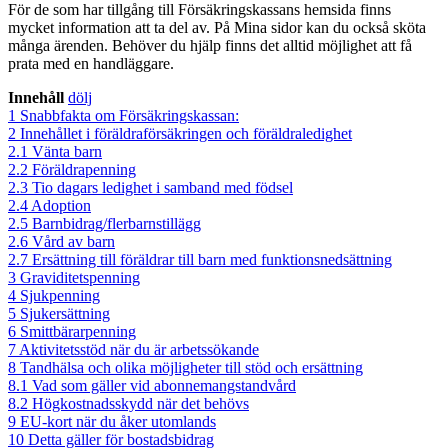
För de som har tillgång till Försäkringskassans hemsida finns
mycket information att ta del av. På Mina sidor kan du också sköta
många ärenden. Behöver du hjälp finns det alltid möjlighet att få
prata med en handläggare.
Innehåll
dölj
1
Snabbfakta om Försäkringskassan:
2
Innehållet i föräldraförsäkringen och föräldraledighet
2.1
Vänta barn
2.2
Föräldrapenning
2.3
Tio dagars ledighet i samband med födsel
2.4
Adoption
2.5
Barnbidrag/flerbarnstillägg
2.6
Vård av barn
2.7
Ersättning till föräldrar till barn med funktionsnedsättning
3
Graviditetspenning
4
Sjukpenning
5
Sjukersättning
6
Smittbärarpenning
7
Aktivitetsstöd när du är arbetssökande
8
Tandhälsa och olika möjligheter till stöd och ersättning
8.1
Vad som gäller vid abonnemangstandvård
8.2
Högkostnadsskydd när det behövs
9
EU-kort när du åker utomlands
10
Detta gäller för bostadsbidrag