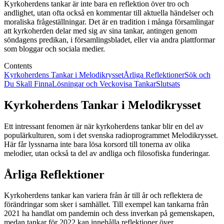
Kyrkoherdens tankar är inte bara en reflektion över tro och
andlighet, utan ofta också en kommentar till aktuella händelser och
moraliska frågeställningar. Det är en tradition i många församlingar
att kyrkoherden delar med sig av sina tankar, antingen genom
söndagens predikan, i församlingsbladet, eller via andra plattformar
som bloggar och sociala medier.
Contents
Kyrkoherdens Tankar i Melodikrysset
Årliga Reflektioner
Sök och
Du Skall Finna
Lösningar och Veckovisa Tankar
Slutsats
Kyrkoherdens Tankar i Melodikrysset
Ett intressant fenomen är när kyrkoherdens tankar blir en del av
populärkulturen, som i det svenska radioprogrammet Melodikrysset.
Här får lyssnarna inte bara lösa korsord till tonerna av olika
melodier, utan också ta del av andliga och filosofiska funderingar.
Årliga Reflektioner
Kyrkoherdens tankar kan variera från år till år och reflektera de
förändringar som sker i samhället. Till exempel kan tankarna från
2021 ha handlat om pandemin och dess inverkan på gemenskapen,
medan tankar för 2022 kan innehålla reflektioner över