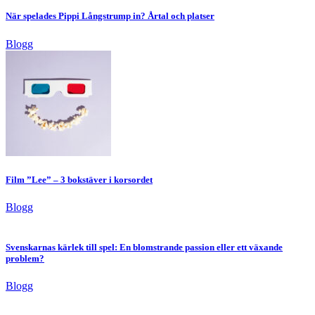
När spelades Pippi Långstrump in? Årtal och platser
Blogg
Film ”Lee” – 3 bokstäver i korsordet
Blogg
Svenskarnas kärlek till spel: En blomstrande passion eller ett växande
problem?
Blogg