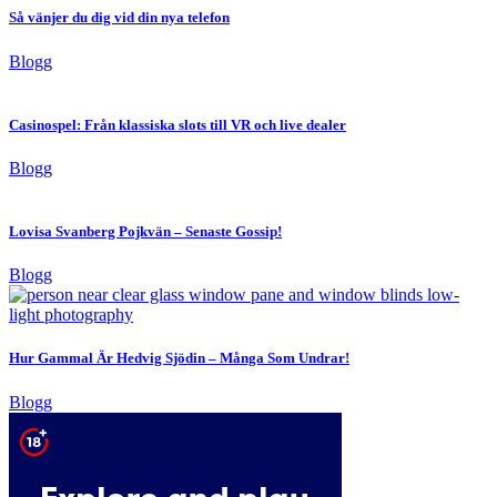
Så vänjer du dig vid din nya telefon
Blogg
Casinospel: Från klassiska slots till VR och live dealer
Blogg
Lovisa Svanberg Pojkvän – Senaste Gossip!
Blogg
Hur Gammal Är Hedvig Sjödin – Många Som Undrar!
Blogg